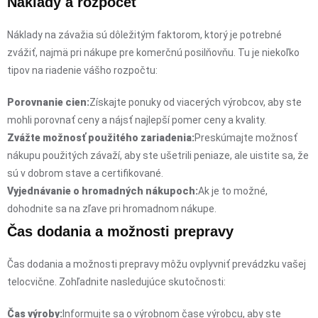
Náklady a rozpočet
Náklady na závažia sú dôležitým faktorom, ktorý je potrebné
zvážiť, najmä pri nákupe pre komerčnú posilňovňu. Tu je niekoľko
tipov na riadenie vášho rozpočtu:
Porovnanie cien:
Získajte ponuky od viacerých výrobcov, aby ste
mohli porovnať ceny a nájsť najlepší pomer ceny a kvality.
Zvážte možnosť použitého zariadenia:
Preskúmajte možnosť
nákupu použitých závaží, aby ste ušetrili peniaze, ale uistite sa, že
sú v dobrom stave a certifikované.
Vyjednávanie o hromadných nákupoch:
Ak je to možné,
dohodnite sa na zľave pri hromadnom nákupe.
Čas dodania a možnosti prepravy
Čas dodania a možnosti prepravy môžu ovplyvniť prevádzku vašej
telocvične. Zohľadnite nasledujúce skutočnosti:
Čas výroby:
Informujte sa o výrobnom čase výrobcu, aby ste