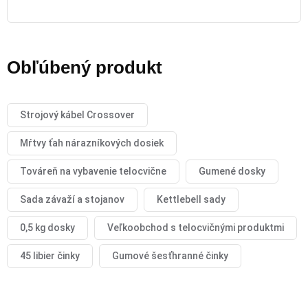
Obľúbený produkt
Strojový kábel Crossover
Mŕtvy ťah nárazníkových dosiek
Továreň na vybavenie telocvične
Gumené dosky
Sada závaží a stojanov
Kettlebell sady
0,5 kg dosky
Veľkoobchod s telocvičnými produktmi
45 libier činky
Gumové šesťhranné činky