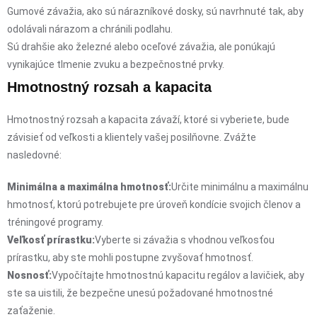
Gumové závažia, ako sú nárazníkové dosky, sú navrhnuté tak, aby
odolávali nárazom a chránili podlahu.
Sú drahšie ako železné alebo oceľové závažia, ale ponúkajú
vynikajúce tlmenie zvuku a bezpečnostné prvky.
Hmotnostný rozsah a kapacita
Hmotnostný rozsah a kapacita závaží, ktoré si vyberiete, bude
závisieť od veľkosti a klientely vašej posilňovne. Zvážte
nasledovné:
Minimálna a maximálna hmotnosť:
Určite minimálnu a maximálnu
hmotnosť, ktorú potrebujete pre úroveň kondície svojich členov a
tréningové programy.
Veľkosť prírastku:
Vyberte si závažia s vhodnou veľkosťou
prírastku, aby ste mohli postupne zvyšovať hmotnosť.
Nosnosť:
Vypočítajte hmotnostnú kapacitu regálov a lavičiek, aby
ste sa uistili, že bezpečne unesú požadované hmotnostné
zaťaženie.