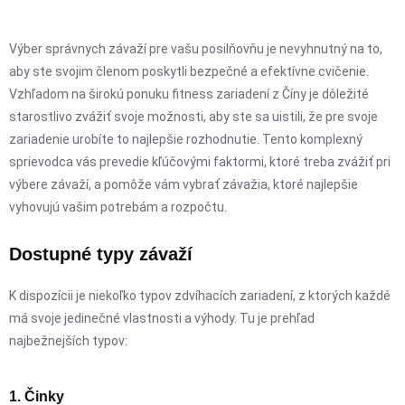
Výber správnych závaží pre vašu posilňovňu je nevyhnutný na to,
aby ste svojim členom poskytli bezpečné a efektívne cvičenie.
Vzhľadom na širokú ponuku fitness zariadení z Číny je dôležité
starostlivo zvážiť svoje možnosti, aby ste sa uistili, že pre svoje
zariadenie urobíte to najlepšie rozhodnutie. Tento komplexný
sprievodca vás prevedie kľúčovými faktormi, ktoré treba zvážiť pri
výbere závaží, a pomôže vám vybrať závažia, ktoré najlepšie
vyhovujú vašim potrebám a rozpočtu.
Dostupné typy závaží
K dispozícii je niekoľko typov zdvíhacích zariadení, z ktorých každé
má svoje jedinečné vlastnosti a výhody. Tu je prehľad
najbežnejších typov:
1. Činky