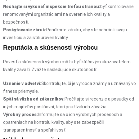
Nechajte si vykonať inšpekcie treťou stranou:
byť kontrolované
renomovanými organizáciami na overenie ich kvality a
bezpečnosti.
Poskytovanie záruk:
Ponúknite záruku, aby ste ochránili svoju
investíciu a zaistili úroveň kvality.
Reputácia a skúsenosti výrobcu
Povesť a skúsenosti výrobcu môžu byť kľúčovým ukazovateľom
kvality závaží. Zvážte nasledujúce skutočnosti:
Uznanie v odvetví:
Skontrolujte, či je výrobca známy a uznávaný vo
fitness priemysle.
Spätná väzba od zákazníkov:
Prečítajte si recenzie a posudky od
iných majiteľov posilňovní, ktorí používali ich závažia.
Výrobný proces:
Informujte sa o ich výrobných procesoch a
opatreniach na kontrolu kvality, aby ste zabezpečili
transparentnosť a spoľahlivosť.