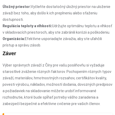
Úložný priestor:
Vyčleňte dostatočný úložný priestor na uloženie
závaží bez toho, aby došlo k ich preplneniu alebo sťaženiu
dostupnosti.
Regulácia teploty a vlhkosti:
Udržujte optimálnu teplotu a vlhkosť
v skladovacích priestoroch, aby ste zabránili korózii a poškodeniu.
Organizácia:
Efektívne usporiadajte závažia, aby ste uľahčili
prístup a správu zásob.
Záver
Výber správnych závaží z Číny pre vašu posilňovňu si vyžaduje
starostlivé zváženie rôznych faktorov. Pochopením rôznych typov
závaží, materiálov, hmotnostných rozsahov, certifikátov kvality,
povesti výrobcu, nákladov, možností dodania, dovozných predpisov
a požiadaviek na skladovanie môžete urobiť informované
rozhodnutie, ktoré bude spĺňať potreby vášho zariadenia a
zabezpečí bezpečné a efektívne cvičenie pre vašich členov.