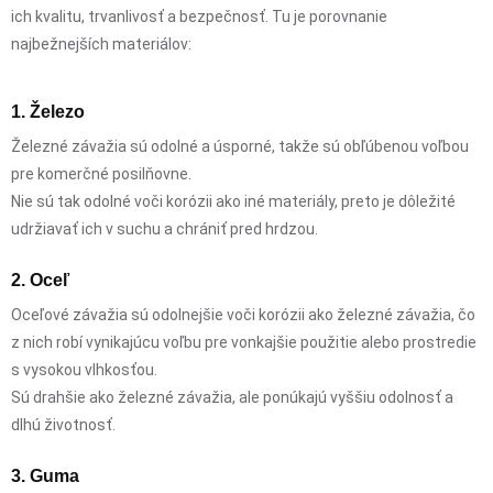
ich kvalitu, trvanlivosť a bezpečnosť. Tu je porovnanie
najbežnejších materiálov:
1. Železo
Železné závažia sú odolné a úsporné, takže sú obľúbenou voľbou
pre komerčné posilňovne.
Nie sú tak odolné voči korózii ako iné materiály, preto je dôležité
udržiavať ich v suchu a chrániť pred hrdzou.
2. Oceľ
Oceľové závažia sú odolnejšie voči korózii ako železné závažia, čo
z nich robí vynikajúcu voľbu pre vonkajšie použitie alebo prostredie
s vysokou vlhkosťou.
Sú drahšie ako železné závažia, ale ponúkajú vyššiu odolnosť a
dlhú životnosť.
3. Guma