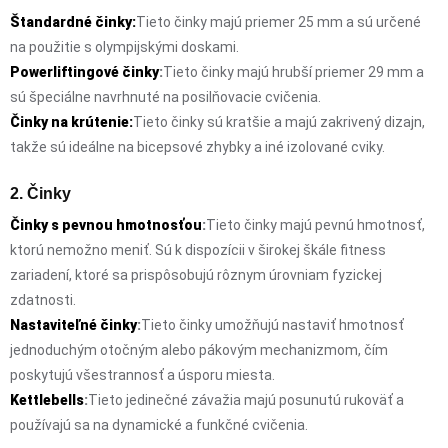
Štandardné činky:
Tieto činky majú priemer 25 mm a sú určené
na použitie s olympijskými doskami.
Powerliftingové činky
:
Tieto činky majú hrubší priemer 29 mm a
sú špeciálne navrhnuté na posilňovacie cvičenia.
Činky na krútenie:
Tieto činky sú kratšie a majú zakrivený dizajn,
takže sú ideálne na bicepsové zhybky a iné izolované cviky.
2. Činky
Činky s pevnou hmotnosťou
:
Tieto činky majú pevnú hmotnosť,
ktorú nemožno meniť. Sú k dispozícii v širokej škále fitness
zariadení, ktoré sa prispôsobujú rôznym úrovniam fyzickej
zdatnosti.
Nastaviteľné činky
:
Tieto činky umožňujú nastaviť hmotnosť
jednoduchým otočným alebo pákovým mechanizmom, čím
poskytujú všestrannosť a úsporu miesta.
Kettlebells
:
Tieto jedinečné závažia majú posunutú rukoväť a
používajú sa na dynamické a funkčné cvičenia.