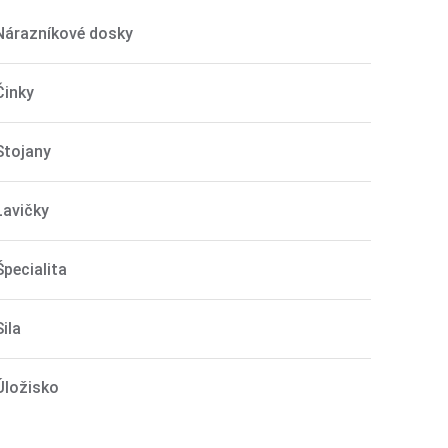
Nárazníkové dosky
Činky
Stojany
Lavičky
Špecialita
Sila
Úložisko