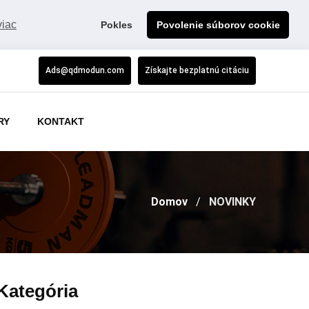
viac
Pokles
Povolenie súborov cookie
Ads@qdmodun.com
Získajte bezplatnú citáciu
RY
KONTAKT
Domov
NOVINKY
Kategória