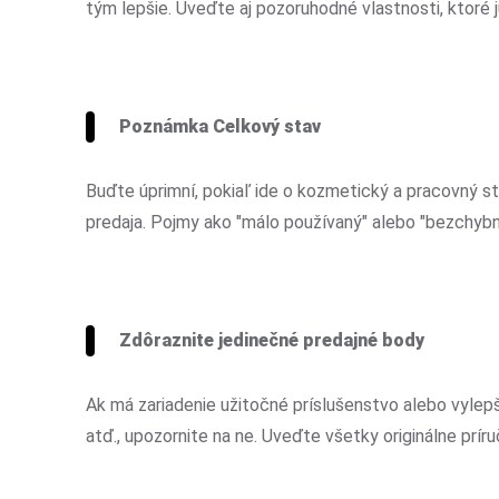
tým lepšie. Uveďte aj pozoruhodné vlastnosti, ktoré ju
Poznámka Celkový stav
Buďte úprimní, pokiaľ ide o kozmetický a pracovný st
predaja. Pojmy ako "málo používaný" alebo "bezchyb
Zdôraznite jedinečné predajné body
Ak má zariadenie užitočné príslušenstvo alebo vylepš
atď., upozornite na ne. Uveďte všetky originálne prí