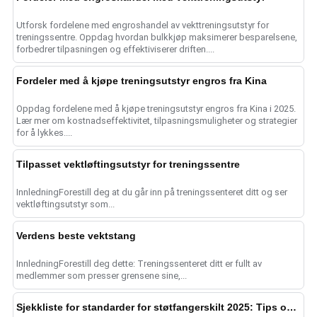
Utforsk fordelene med engroshandel av vekttreningsutstyr for
treningssentre. Oppdag hvordan bulkkjøp maksimerer besparelsene,
forbedrer tilpasningen og effektiviserer driften....
Fordeler med å kjøpe treningsutstyr engros fra Kina
Oppdag fordelene med å kjøpe treningsutstyr engros fra Kina i 2025.
Lær mer om kostnadseffektivitet, tilpasningsmuligheter og strategier
for å lykkes....
Tilpasset vektløftingsutstyr for treningssentre
InnledningForestill deg at du går inn på treningssenteret ditt og ser
vektløftingsutstyr som...
Verdens beste vektstang
InnledningForestill deg dette: Treningssenteret ditt er fullt av
medlemmer som presser grensene sine,...
Sjekkliste for standarder for støtfangerskilt 2025: Tips om kvalitet