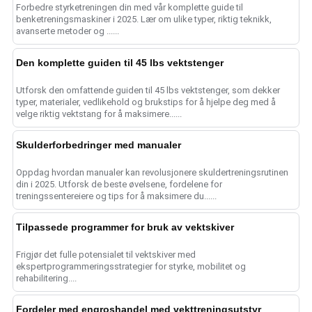
Forbedre styrketreningen din med vår komplette guide til
benketreningsmaskiner i 2025. Lær om ulike typer, riktig teknikk,
avanserte metoder og ......
Den komplette guiden til 45 lbs vektstenger
Utforsk den omfattende guiden til 45 lbs vektstenger, som dekker
typer, materialer, vedlikehold og brukstips for å hjelpe deg med å
velge riktig vektstang for å maksimere......
Skulderforbedringer med manualer
Oppdag hvordan manualer kan revolusjonere skuldertreningsrutinen
din i 2025. Utforsk de beste øvelsene, fordelene for
treningssentereiere og tips for å maksimere du......
Tilpassede programmer for bruk av vektskiver
Frigjør det fulle potensialet til vektskiver med
ekspertprogrammeringsstrategier for styrke, mobilitet og
rehabilitering....
Fordeler med engroshandel med vekttreningsutstyr