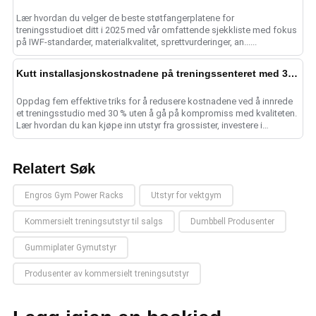
Lær hvordan du velger de beste støtfangerplatene for
treningsstudioet ditt i 2025 med vår omfattende sjekkliste med fokus
på IWF-standarder, materialkvalitet, sprettvurderinger, an......
Kutt installasjonskostnadene på treningssenteret med 30 % med 5 utstyrshacks
Oppdag fem effektive triks for å redusere kostnadene ved å innrede
et treningsstudio med 30 % uten å gå på kompromiss med kvaliteten.
Lær hvordan du kan kjøpe inn utstyr fra grossister, investere i
multifunksjonelle ge......
Relatert Søk
Engros Gym Power Racks
Utstyr for vektgym
Kommersielt treningsutstyr til salgs
Dumbbell Produsenter
Gummiplater Gymutstyr
Produsenter av kommersielt treningsutstyr