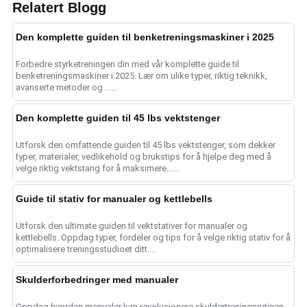
Relatert Blogg
Den komplette guiden til benketreningsmaskiner i 2025
Forbedre styrketreningen din med vår komplette guide til
benketreningsmaskiner i 2025. Lær om ulike typer, riktig teknikk,
avanserte metoder og ......
Den komplette guiden til 45 lbs vektstenger
Utforsk den omfattende guiden til 45 lbs vektstenger, som dekker
typer, materialer, vedlikehold og brukstips for å hjelpe deg med å
velge riktig vektstang for å maksimere......
Guide til stativ for manualer og kettlebells
Utforsk den ultimate guiden til vektstativer for manualer og
kettlebells. Oppdag typer, fordeler og tips for å velge riktig stativ for å
optimalisere treningsstudioet ditt....
Skulderforbedringer med manualer
Oppdag hvordan manualer kan revolusjonere skuldertreningsrutinen