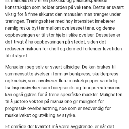
Et manualstativ er en praktisk og plassbesparende
konstruksjon som holder orden på vektene. Dette er svært
viktig for å finne akkurat den manualen man trenger under
treningen. Treningsøkter med høy intensitet innebærer
nemlig raske bytter mellom øvelsessettene, og denne
oppbevaringen er til stor hjelp i slike øvelser. Dessuten er
det trygt å ha oppbevaringen på stedet, siden det
reduserer risikoen for uhell og dermed forlenger levetiden
til utstyret.
Manualer i seg selv er svært allsidige. De kan brukes til
sammensatte øvelser i form av benkpress, skulderpress
og knebøy, som involverer flere muskelgrupper samtidig.
Isolasjonsøvelser som bicepscurls og triceps-extensions
kan også gjøres for å trene spesifikke muskler. Muligheten
til å justere vekten på manualene gir mulighet for
progressiv overbelastning, noe som er nødvendig for
muskelvekst og utvikling av styrke.
Et område der kvalitet må være avgjørende, er når det