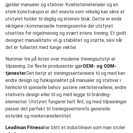
gjelder manualer og stativer. Kvalitetsmaterialer og en
sterk konstruksjon er det eneste som virkelig kan sikre at
utstyret holder til daglig og intensiv bruk. Dette er enda
viktigere i kommersielle treningssentre der utstyret
utsettes for regelmessig og svært intens trening. Et godt
designet manualstativ vil gi stabilitet og støtte, selv når
det er fullastet med tunge vekter.
Nummer tre på listen over moderne treningsutstyr er
tilpasning. De fleste produsenter gjør
OEM- og ODM-
tjenester
Det betyr at treningssentereiere til og med kan
endre design og funksjonalitet på manualer og stativer i
henhold til spesielle behov: justere vektintervallene, endre
stativets design eller til og med legge til branding-
elementer. Utstyret fungerer helt fint, og med tilpasninger
passer det perfekt til treningssenterets generelle
estetikk og merkevareidentitet.
Leadman Fitness
har blitt et industrinavn som man stoler