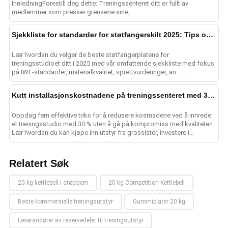
InnledningForestill deg dette: Treningssenteret ditt er fullt av
medlemmer som presser grensene sine,...
Sjekkliste for standarder for støtfangerskilt 2025: Tips om kvalitet
Lær hvordan du velger de beste støtfangerplatene for
treningsstudioet ditt i 2025 med vår omfattende sjekkliste med fokus
på IWF-standarder, materialkvalitet, sprettvurderinger, an......
Kutt installasjonskostnadene på treningssenteret med 30 % med 5 utstyrshacks
Oppdag fem effektive triks for å redusere kostnadene ved å innrede
et treningsstudio med 30 % uten å gå på kompromiss med kvaliteten.
Lær hvordan du kan kjøpe inn utstyr fra grossister, investere i
multifunksjonelle ge......
Relatert Søk
20 kg kettlebell i støpejern
20 kg Competition Kettlebell
Beste kommersielle treningsutstyr
Gummiplater 20 kg
Leverandører av reservedeler til treningsutstyr