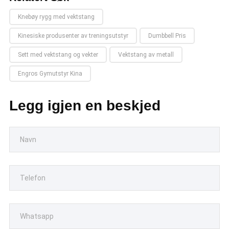
Knebøy rygg med vektstang
Kinesiske produsenter av treningsutstyr
Dumbbell Pris
Sett med vektstang og vekter
Vektstang av metall
Engros Gymutstyr Kina
Legg igjen en beskjed