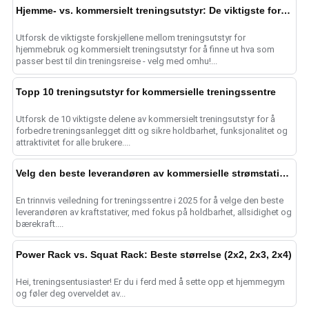
Hjemme- vs. kommersielt treningsutstyr: De viktigste forskjellene
Utforsk de viktigste forskjellene mellom treningsutstyr for
hjemmebruk og kommersielt treningsutstyr for å finne ut hva som
passer best til din treningsreise - velg med omhu!...
Topp 10 treningsutstyr for kommersielle treningssentre
Utforsk de 10 viktigste delene av kommersielt treningsutstyr for å
forbedre treningsanlegget ditt og sikre holdbarhet, funksjonalitet og
attraktivitet for alle brukere....
Velg den beste leverandøren av kommersielle strømstativer
En trinnvis veiledning for treningssentre i 2025 for å velge den beste
leverandøren av kraftstativer, med fokus på holdbarhet, allsidighet og
bærekraft....
Power Rack vs. Squat Rack: Beste størrelse (2x2, 2x3, 2x4)
Hei, treningsentusiaster! Er du i ferd med å sette opp et hjemmegym
og føler deg overveldet av...