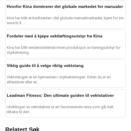
Hvorfor Kina dominerer det globale markedet for manualer
Kina har blitt et kraftsenter i det globale manualmarkedet, kjent for sin
evne til å ...
Fordeler med å kjøpe vektløftingsutstyr fra Kina
Kina har blitt verdensledende innen produksjon av treningsutstyr for
styrketrening.
Viktig guide til å velge riktig vektstang
Vektstangen er en hjørnestein i styrketreningen. Enten du er en
eliteutøver eller en...
Leadman Fitness: Den ultimate guiden til vektstativer
Utviklingen av vektstativer er en fascinerende reise som går helt
tilbake til den...
Relatert Søk