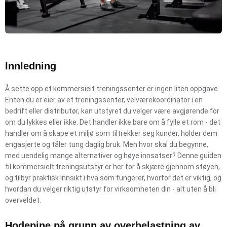
Innledning
Å sette opp et kommersielt treningssenter er ingen liten oppgave.
Enten du er eier av et treningssenter, velværekoordinator i en
bedrift eller distributør, kan utstyret du velger være avgjørende for
om du lykkes eller ikke. Det handler ikke bare om å fylle et rom - det
handler om å skape et miljø som tiltrekker seg kunder, holder dem
engasjerte og tåler tung daglig bruk. Men hvor skal du begynne,
med uendelig mange alternativer og høye innsatser? Denne guiden
til kommersielt treningsutstyr er her for å skjære gjennom støyen,
og tilbyr praktisk innsikt i hva som fungerer, hvorfor det er viktig, og
hvordan du velger riktig utstyr for virksomheten din - alt uten å bli
overveldet.
Hodepine på grunn av overbelastning av