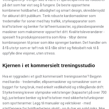
på det som har vist seg å fungere. De beste oppsettene
kombinerer holdbarhet, allsidighet og smart design, skreddersydd
for akkurat ditt publikum. Tenk robuste kardiomaskiner som
tredemøller for soner med høy trafikk, styrkeapparater som
kraftstativer og benker for løfteentusiaster, og plassbesparende
maskiner som maksimerer oppsettet ditt. Kvalitetsleverandører -
spesielt fra produksjonssentra som Kina - tilbyr denne
kombinasjonen til priser som ikke sprenger banken. Det handler om
å få utstyr som er tøft nok til å tåle slitet og fleksibelt nok til å
oppfylle dine visjoner, uten stress.
Kjernen i et kommersielt treningsstudio
Hva er ryggraden i et godt kommersielt treningssenter? Begynn
med kardio - tredemøller, ellipsemaskiner og romaskiner som er
bygget for tung bruk, med enkelt vedlikehold og stillegående drift.
Styrketrening krever olympiske vektstenger (kapasitet på over 700
kg), justerbare benker og kraftstativer med sikkerhetsfunksjoner
som spotterarmer. Legg til manualer og vektskiver - med
støtfangere for holdbarhetens skyld - og du har en solid miks. Ikke