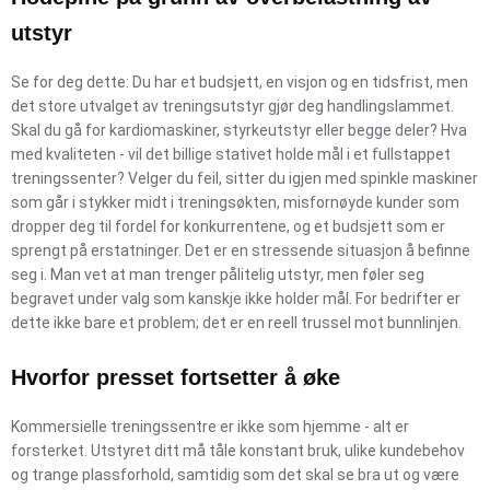
utstyr
Se for deg dette: Du har et budsjett, en visjon og en tidsfrist, men
det store utvalget av treningsutstyr gjør deg handlingslammet.
Skal du gå for kardiomaskiner, styrkeutstyr eller begge deler? Hva
med kvaliteten - vil det billige stativet holde mål i et fullstappet
treningssenter? Velger du feil, sitter du igjen med spinkle maskiner
som går i stykker midt i treningsøkten, misfornøyde kunder som
dropper deg til fordel for konkurrentene, og et budsjett som er
sprengt på erstatninger. Det er en stressende situasjon å befinne
seg i. Man vet at man trenger pålitelig utstyr, men føler seg
begravet under valg som kanskje ikke holder mål. For bedrifter er
dette ikke bare et problem; det er en reell trussel mot bunnlinjen.
Hvorfor presset fortsetter å øke
Kommersielle treningssentre er ikke som hjemme - alt er
forsterket. Utstyret ditt må tåle konstant bruk, ulike kundebehov
og trange plassforhold, samtidig som det skal se bra ut og være