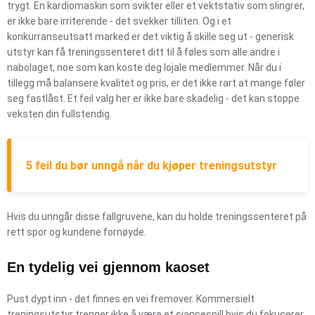
trygt. En kardiomaskin som svikter eller et vektstativ som slingrer,
er ikke bare irriterende - det svekker tilliten. Og i et
konkurranseutsatt marked er det viktig å skille seg ut - generisk
utstyr kan få treningssenteret ditt til å føles som alle andre i
nabolaget, noe som kan koste deg lojale medlemmer. Når du i
tillegg må balansere kvalitet og pris, er det ikke rart at mange føler
seg fastlåst. Et feil valg her er ikke bare skadelig - det kan stoppe
veksten din fullstendig.
5 feil du bør unngå når du kjøper treningsutstyr
Hvis du unngår disse fallgruvene, kan du holde treningssenteret på
rett spor og kundene fornøyde.
En tydelig vei gjennom kaoset
Pust dypt inn - det finnes en vei fremover. Kommersielt
treningsutstyr trenger ikke å være et sjansespill hvis du fokuserer