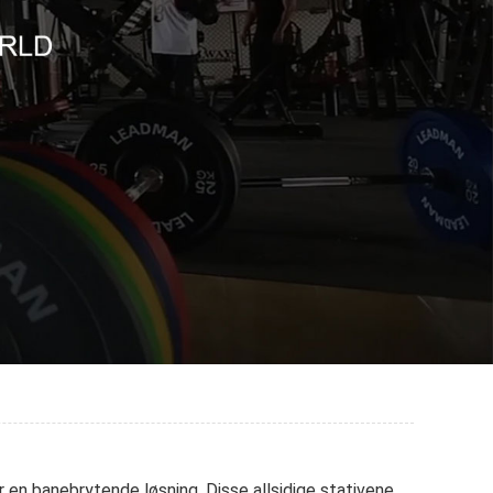
yr en banebrytende løsning. Disse allsidige stativene