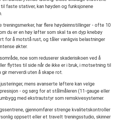
g til faste stativer, kan høyden og funksjonene
n.
treningsmerker, har flere høydeinnstillinger - ofte 10
tt om du er en høy løfter som skal ta en dyp knebøy
t for å motstå rust, og tåler vanligvis belastninger
intense økter.
sesområde, noe som reduserer skaderisikoen ved å
 flyttes til side når de ikke er i bruk, i motsetning til
 gir merverdi uten å skape rot.
justeringer, mens avanserte løftere kan velge
presisjon - og sørg for at stålmåleren (11-gauge eller
premiumbygg med ekstrautstyr som remskivesystemer.
ngssentrene, gjennomfører strenge kvalitetskontroller
sonlig oppsett eller et travelt treningsstudio, skinner