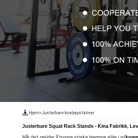
Hjem
>
Justerbare knebøystativer
Justerbare Squat Rack Stands - Kina Fabrikk, Le
Når det gjelder å bygge styrke hjemme eller i et
komm