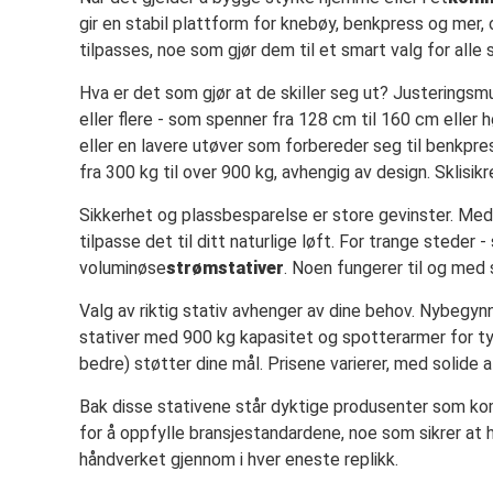
gir en stabil plattform for knebøy, benkpress og mer, o
tilpasses, noe som gjør dem til et smart valg for all
Hva er det som gjør at de skiller seg ut? Justeringsmu
eller flere - som spenner fra 128 cm til 160 cm eller h
eller en lavere utøver som forbereder seg til benkpres
fra 300 kg til over 900 kg, avhengig av design. Sklisikr
Sikkerhet og plassbesparelse er store gevinster. Med
tilpasse det til ditt naturlige løft. For trange steder 
voluminøse
strømstativer
. Noen fungerer til og med 
Valg av riktig stativ avhenger av dine behov. Nybegy
stativer med 900 kg kapasitet og spotterarmer for tyng
bedre) støtter dine mål. Prisene varierer, med solide
Bak disse stativene står dyktige produsenter som kom
for å oppfylle bransjestandardene, noe som sikrer at h
håndverket gjennom i hver eneste replikk.