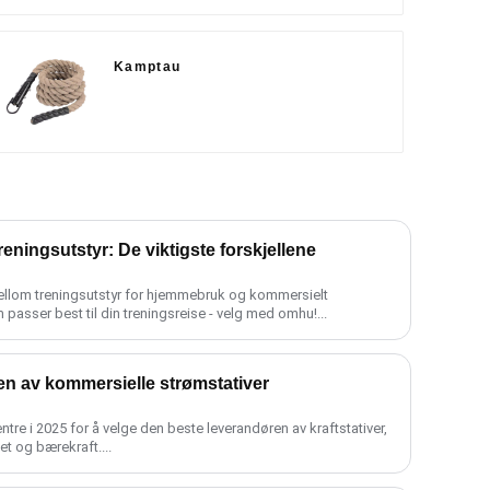
Kamptau
eningsutstyr: De viktigste forskjellene
mellom treningsutstyr for hjemmebruk og kommersielt
m passer best til din treningsreise - velg med omhu!...
en av kommersielle strømstativer
entre i 2025 for å velge den beste leverandøren av kraftstativer,
t og bærekraft....