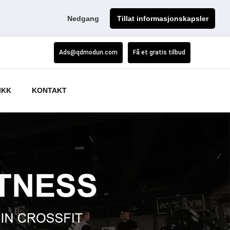
Nedgang
Tillat informasjonskapsler
Ads@qdmodun.com
Få et gratis tilbud
IKK
KONTAKT