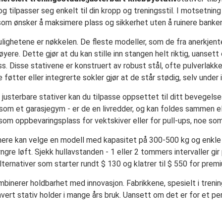
g tilpasser seg enkelt til din kropp og treningsstil. I motsetnin
e som ønsker å maksimere plass og sikkerhet uten å ruinere banke
lighetene er nøkkelen. De fleste modeller, som de fra anerkjente 
øyere. Dette gjør at du kan stille inn stangen helt riktig, uanse
s. Disse stativene er konstruert av robust stål, ofte pulverlakker
e føtter eller integrerte sokler gjør at de står stødig, selv under 
 justerbare stativer kan du tilpasse oppsettet til ditt bevegel
- som et garasjegym - er de en livredder, og kan foldes sammen eller
som oppbevaringsplass for vektskiver eller for pull-ups, noe som
nnere kan velge en modell med kapasitet på 300-500 kg og enkle 
re løft. Sjekk hullavstanden - 1 eller 2 tommers intervaller gir 
 alternativer som starter rundt $ 130 og klatrer til $ 550 for 
binerer holdbarhet med innovasjon. Fabrikkene, spesielt i treni
vert stativ holder i mange års bruk. Uansett om det er for et per