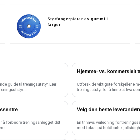
Støtfangerplater av gummi i
farger
Hjemme- vs. kommersielt tr
de guide til treningsutstyr. Lær
Utforsk de viktigste forskjellene 
eningsutstyr....
treningsutstyr for å finne ut hva so
gssentre
Velg den beste leverandør
r å forbedre treningsanlegget ditt
En trinnvis veiledning for treningss
e....
med fokus på holdbarhet, allsidighe