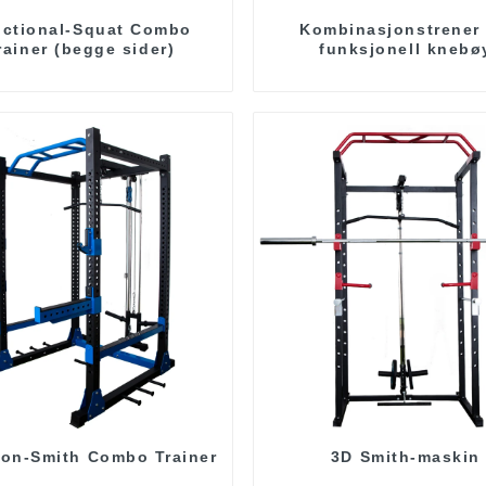
ctional-Squat Combo
Kombinasjonstrener 
rainer (begge sider)
funksjonell knebø
ion-Smith Combo Trainer
3D Smith-maskin