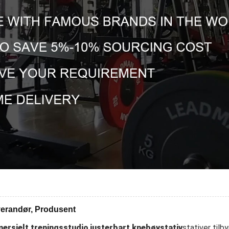
verandør, Produsent
ersielt treningsstudio
,
justerbart knebøystativ
stativer tilb