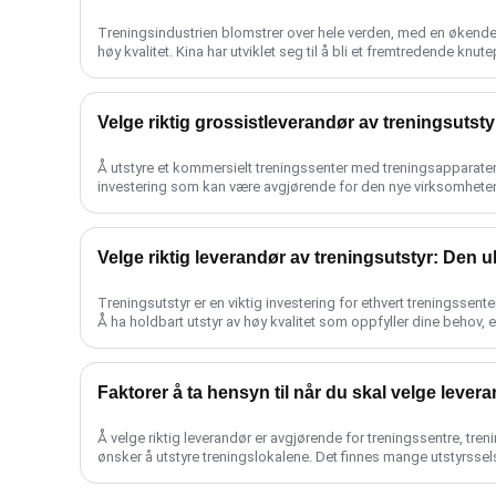
Treningsindustrien blomstrer over hele verden, med en økende e
høy kvalitet. Kina har utviklet seg til å bli et fremtredende knu
treningsutstyr......
Å utstyre et kommersielt treningssenter med treningsapparater a
investering som kan være avgjørende for den nye virksomhete
s......
Velge riktig leverandør av treningsutstyr: Den u
Treningsutstyr er en viktig investering for ethvert treningssent
Å ha holdbart utstyr av høy kvalitet som oppfyller dine behov, er 
Faktorer å ta hensyn til når du skal velge lever
Å velge riktig leverandør er avgjørende for treningssentre, tre
ønsker å utstyre treningslokalene. Det finnes mange utstyrssel