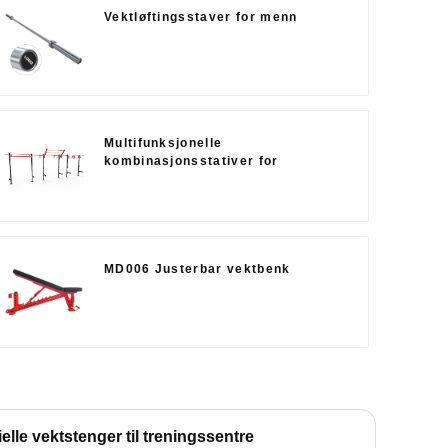
Vektløftingsstaver for menn
Multifunksjonelle
kombinasjonsstativer for
styrkekraft
MD006 Justerbar vektbenk
le vektstenger til treningssentre