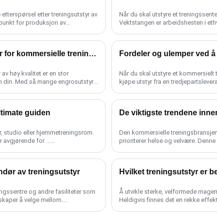
tterspørsel etter treningsutstyr av
Når du skal utstyre et treningssent
tepunkt for produksjon av
Vektstangen er arbeidshesten i ethver
Velge riktig grossistleverandør av treningsutstyr for kommersielle treningsstudioer
v høy kvalitet er en stor
Når du skal utstyre et kommersielt 
n din. Med så mange engrosutstyr
kjøpe utstyr fra en tredjepartslevera
ltimate guiden
De viktigste trendene inne
er, studio eller hjemmetreningsrom.
Den kommersielle treningsbransjen f
avgjørende for ......
prioriterer helse og velvære. Denn
e......
andør av treningsutstyr
Hvilket treningsutstyr er
ningssentre og andre fasiliteter som
Å utvikle sterke, velformede magem
skaper å velge mellom....
Heldigvis finnes det en rekke effek
magemusklene og ta......