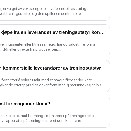
er, er valget av vektstenger en avgjørende beslutning.
t treningssenter, og den spiller en sentral rolle ......
Fordeler og ulemper ved å kjøpe fra en leverandør av treningsutstyr kontra en treningsutstyrsfabrikk
treningssenter eller fitnessanlegg, har du valget mellom å
ndør eller direkte fra produsenten....
n kommersielle leverandører av treningsutstyr
ortsetter å vokse i takt med at stadig flere forbrukere
e økende etterspørselen driver frem stadig mer innovasjon blant
 best for magemusklene?
uskler er et mål for mange som trener på treningssenter.
tive apparater på treningssenteret som kan trene