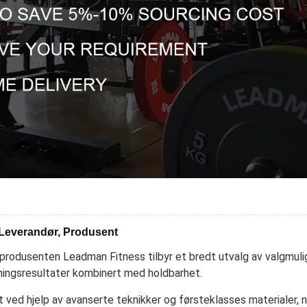
 Leverandør, Produsent
rodusenten Leadman Fitness tilbyr et bredt utvalg av valgmuligh
ningsresultater kombinert med holdbarhet.
ved hjelp av avanserte teknikker og førsteklasses materialer, n