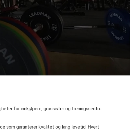
eter for innkjøpere, grossister og treningssentre.
oe som garanterer kvalitet og lang levetid. Hvert