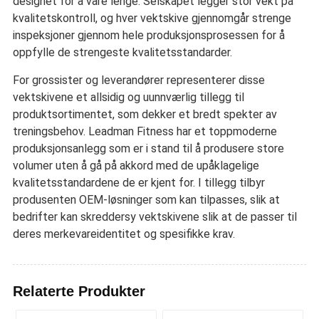
designet for å vare lenge. Selskapet legger stor vekt på
kvalitetskontroll, og hver vektskive gjennomgår strenge
inspeksjoner gjennom hele produksjonsprosessen for å
oppfylle de strengeste kvalitetsstandarder.
For grossister og leverandører representerer disse
vektskivene et allsidig og uunnværlig tillegg til
produktsortimentet, som dekker et bredt spekter av
treningsbehov. Leadman Fitness har et toppmoderne
produksjonsanlegg som er i stand til å produsere store
volumer uten å gå på akkord med de upåklagelige
kvalitetsstandardene de er kjent for. I tillegg tilbyr
produsenten OEM-løsninger som kan tilpasses, slik at
bedrifter kan skreddersy vektskivene slik at de passer til
deres merkevareidentitet og spesifikke krav.
Relaterte Produkter