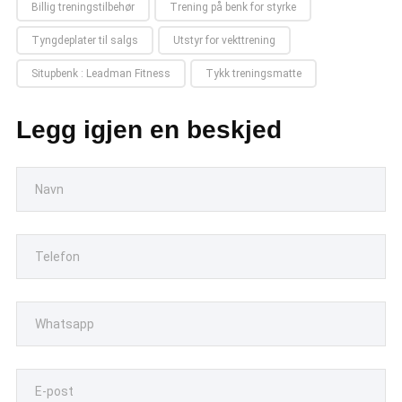
Billig treningstilbehør
Trening på benk for styrke
Tyngdeplater til salgs
Utstyr for vekttrening
Situpbenk : Leadman Fitness
Tykk treningsmatte
Legg igjen en beskjed