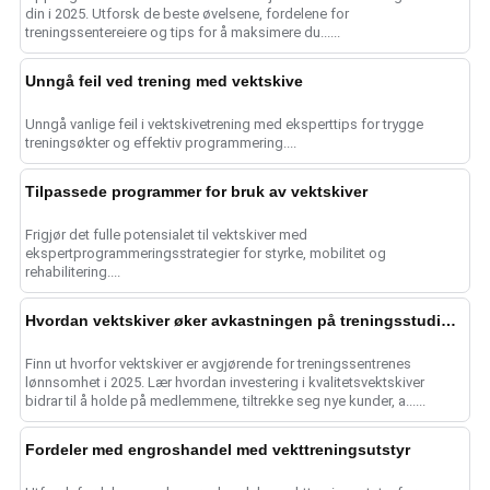
din i 2025. Utforsk de beste øvelsene, fordelene for
treningssentereiere og tips for å maksimere du......
Unngå feil ved trening med vektskive
Unngå vanlige feil i vektskivetrening med eksperttips for trygge
treningsøkter og effektiv programmering....
Tilpassede programmer for bruk av vektskiver
Frigjør det fulle potensialet til vektskiver med
ekspertprogrammeringsstrategier for styrke, mobilitet og
rehabilitering....
Hvordan vektskiver øker avkastningen på treningsstudioet i 2025
Finn ut hvorfor vektskiver er avgjørende for treningssentrenes
lønnsomhet i 2025. Lær hvordan investering i kvalitetsvektskiver
bidrar til å holde på medlemmene, tiltrekke seg nye kunder, a......
Fordeler med engroshandel med vekttreningsutstyr