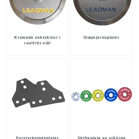
Kromede vektskiver i
Støpejernsplater
rustfritt stål
Forsterkningsplater
Skifteplate av stålring