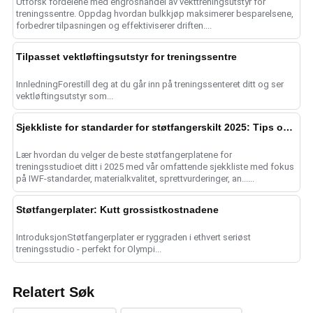
Utforsk fordelene med engroshandel av vekttreningsutstyr for
treningssentre. Oppdag hvordan bulkkjøp maksimerer besparelsene,
forbedrer tilpasningen og effektiviserer driften....
Tilpasset vektløftingsutstyr for treningssentre
InnledningForestill deg at du går inn på treningssenteret ditt og ser
vektløftingsutstyr som...
Sjekkliste for standarder for støtfangerskilt 2025: Tips om kvalitet
Lær hvordan du velger de beste støtfangerplatene for
treningsstudioet ditt i 2025 med vår omfattende sjekkliste med fokus
på IWF-standarder, materialkvalitet, sprettvurderinger, an......
Støtfangerplater: Kutt grossistkostnadene
IntroduksjonStøtfangerplater er ryggraden i ethvert seriøst
treningsstudio - perfekt for Olympi...
Relatert Søk