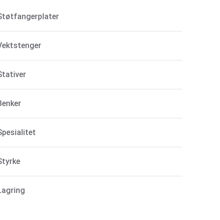
Støtfangerplater
Vektstenger
Stativer
Benker
Spesialitet
Styrke
Lagring