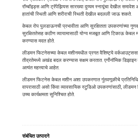
रॉम्बॉइड्स आणि ट्रॅपेझियस सारख्या दुय्यम स्नायूंचा देखील समावेश अस
हातांची स्थिती आणि शरीराची स्थिती देखील बदलली जाऊ शकते.
केबल रोप पुलडाऊनची प्रभावीता आणि सुरक्षितता उपकरणांच्या गुणव
सुरक्षिततेसह कठीण व्यायामासाठी योग्य मजबूत आणि टिकाऊ केबल मशीन 
करण्यास मदत होते.
लीडमन फिटनेसच्या केबल मशीनमधील प्रगत वैशिष्ट्ये वर्कआउट्ससाठ
तीव्रतेमध्ये अखंड बदल करण्यास सक्षम करतात. एर्गोनॉमिक डिझाइन व
अत्यंत महत्त्वाचे आहेत.
लीडमन फिटनेस केबल मशीन अशा उपकरणात गुंतवणूकीचे प्रतिनिधित्व
वापरासाठी असो किंवा व्यावसायिक स्टुडिओ उपकरणांसाठी, लीडमन फिट
उच्च कार्यक्षमता सुनिश्चित होते.
संबंधित उत्पादने