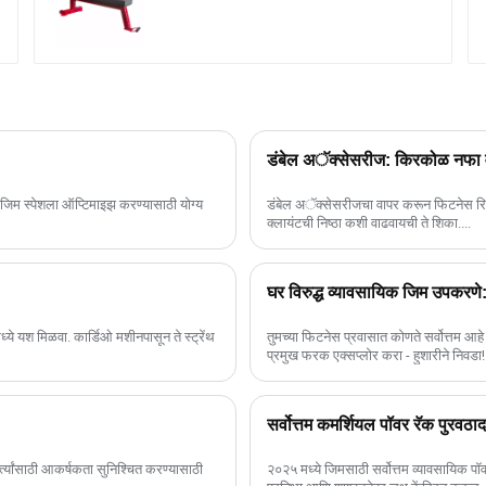
डंबेल अॅक्सेसरीज: किरकोळ नफा 
 जिम स्पेशला ऑप्टिमाइझ करण्यासाठी योग्य
डंबेल अॅक्सेसरीजचा वापर करून फिटनेस रि
क्लायंटची निष्ठा कशी वाढवायची ते शिका....
घर विरुद्ध व्यावसायिक जिम उपकरणे
ये यश मिळवा. कार्डिओ मशीनपासून ते स्ट्रेंथ
तुमच्या फिटनेस प्रवासात कोणते सर्वोत्तम आ
प्रमुख फरक एक्सप्लोर करा - हुशारीने निवडा!.
सर्वोत्तम कमर्शियल पॉवर रॅक पुरवठा
्त्यांसाठी आकर्षकता सुनिश्चित करण्यासाठी
२०२५ मध्ये जिमसाठी सर्वोत्तम व्यावसायिक प