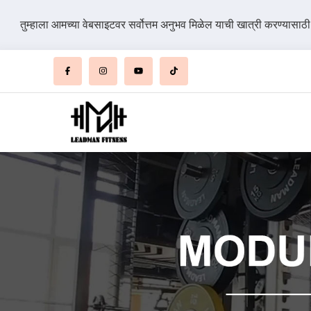
तुम्हाला आमच्या वेबसाइटवर सर्वोत्तम अनुभव मिळेल याची खात्री करण्यासाठ