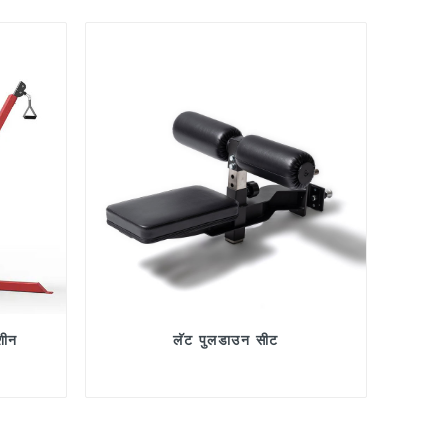
शीन
लॅट पुलडाउन सीट