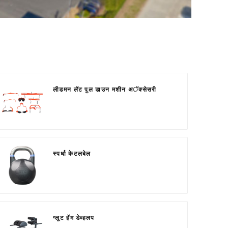
लीडमन लॅट पुल डाउन मशीन अॅक्सेसरी
स्पर्धा केटलबेल
ग्लूट हॅम डेव्हलप