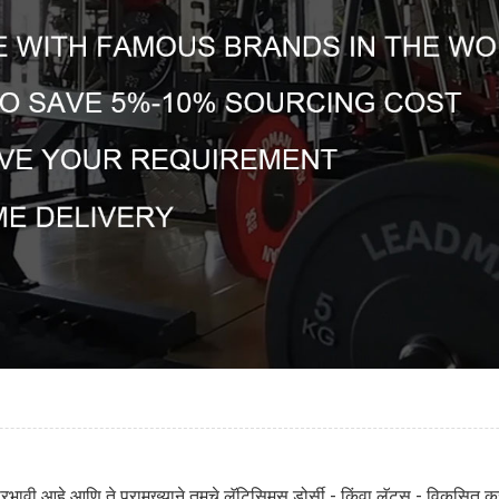
 प्रभावी आहे आणि ते प्रामुख्याने तुमचे लॅटिसिमस डोर्सी - किंवा लॅट्स - विकसित क