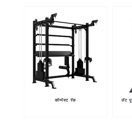
कॉम्पॅक्ट रॅक
लॅट प