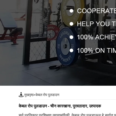
मुखपृष्ठ
>
केबल रोप पुलडाउन
केबल रोप पुलडाउन - चीन कारखाना, पुरवठादार, उत्पादक
सर्व प्रतिकार प्रशिक्षण व्यायामांपैकी, केबल रोप पुलडाऊन हे सर्वात