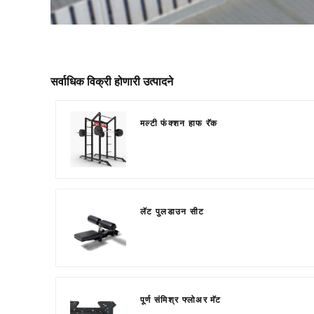
सर्वाधिक विक्री होणारी उत्पादने
मल्टी फंक्शन हाफ रॅक
लॅट पुलडाउन सीट
पूर्ण संमिश्र फ्लोअर मॅट