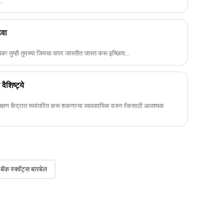
..
ढवा
तुम्ही तुमच्या जिमचा वापर जास्तीत जास्त करू इच्छिता...
शिष्ट्ये
रशिक्षण केंद्रात रूपांतरित करू शकणाऱ्या व्यावसायिक वजन रॅकसाठी आवश्यक
बॅक स्क्वॅट्स बारबेल