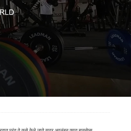
रतात परंतु ते कसे केले जाते यावर अवलंबून त्यात बायसेप्स,