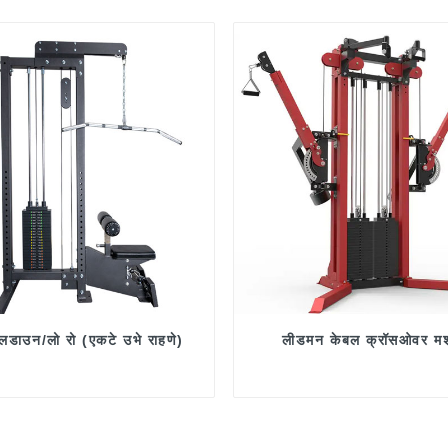
ुलडाउन/लो रो (एकटे उभे राहणे)
लीडमन केबल क्रॉसओवर म