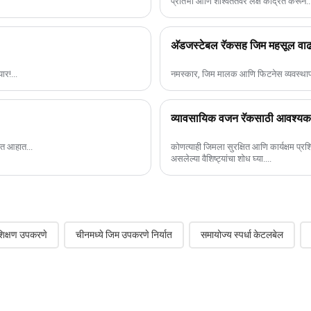
प्रतिभा आणि शाश्वततेवर लक्ष केंद्रित करून..
अ‍ॅडजस्टेबल रॅकसह जिम महसूल वा
ार!...
नमस्कार, जिम मालक आणि फिटनेस व्यवस्थापक! 
व्यावसायिक वजन रॅकसाठी आवश्यक वै
टत आहात...
कोणत्याही जिमला सुरक्षित आणि कार्यक्षम प्
असलेल्या वैशिष्ट्यांचा शोध घ्या....
शिक्षण उपकरणे
चीनमध्ये जिम उपकरणे निर्यात
समायोज्य स्पर्धा केटलबेल