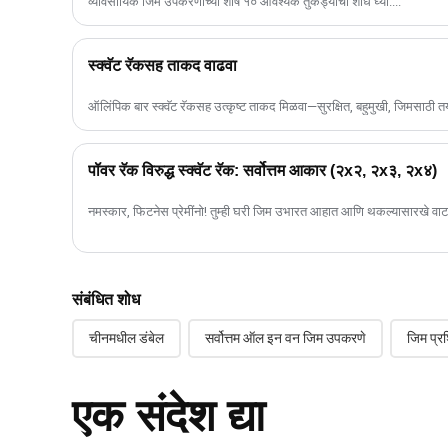
व्यावसायिक जिम उपकरणांच्या शीर्ष १० आवश्यक तुकड्यांचा शोध घ्या....
स्क्वॅट रॅकसह ताकद वाढवा
ऑलिंपिक बार स्क्वॅट रॅकसह उत्कृष्ट ताकद मिळवा—सुरक्षित, बहुमुखी, जिमसाठी तय
पॉवर रॅक विरुद्ध स्क्वॅट रॅक: सर्वोत्तम आकार (२x२, २x३, २x४)
नमस्कार, फिटनेस प्रेमींनो! तुम्ही घरी जिम उभारत आहात आणि थकल्यासारखे वा
संबंधित शोध
चीनमधील डंबेल
सर्वोत्तम ऑल इन वन जिम उपकरणे
जिम प्र
एक संदेश द्या