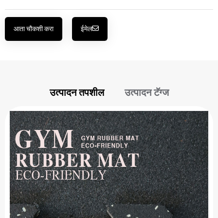
आता चौकशी करा
ईमेल
उत्पादन तपशील
उत्पादन टॅग्ज