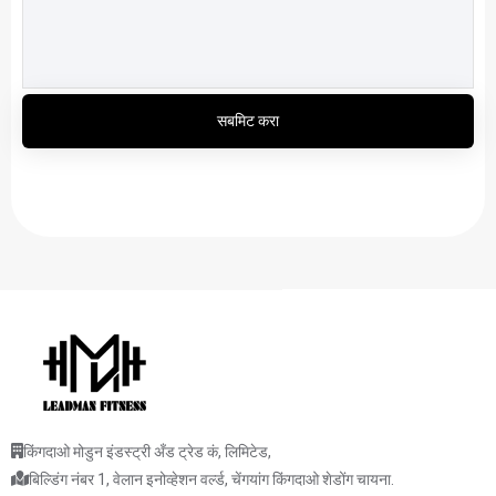
सबमिट करा
किंगदाओ मोडुन इंडस्ट्री अँड ट्रेड कं, लिमिटेड,
बिल्डिंग नंबर 1, वेलान इनोव्हेशन वर्ल्ड, चेंगयांग किंगदाओ शेडोंग चायना.