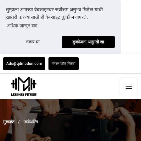
तुम्हाला आमच्या वेबसाइटवर सर्वोत्तम अनुभव मिळेल याची
खात्री करण्यासाठी ही वेबसाइट कुकीज वापरते.
अधिक जाणून घ्या
नकार द्या
कुकीजना अनुमती द्या
Ads@qdmodun.com
मोफत कोट मिळवा
मुखपृष्ठ
फ्लोअरिंग