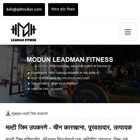
Ads@qdmodun.com
मोफत कोट मिळवा
मुखपृष्ठ
>
मल्टी जिम उपकरणे
मल्टी जिम उपकरणे - चीन कारखाना, पुरवठादार, उत्पादक
मल्टी जिम इक्विपमेंट, लीडमन फिटनेसचे एक अद्वितीय उत्पादन, जिम, घरे