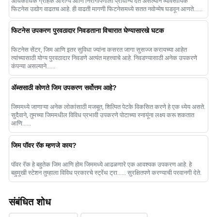
अधिकाधिक ग्राहक आरोग्य आणि निरोगीपणाला प्राधान्य देत असल्याने व्यावसायिक
फिटनेस उद्योग वाढतच आहे. ही वाढती मागणी फिटनेसमध्ये सतत नवोन्मेष घडवून आणते......
फिटनेस उपकरण पुरवठादार निवडताना विचारात घेण्यासारखे घटक
फिटनेस सेंटर, जिम आणि इतर सुविधा ज्यांना कसरत जागा सुसज्ज करायच्या आहेत
त्यांच्यासाठी योग्य पुरवठादार निवडणे अत्यंत महत्त्वाचे आहे. निवडण्यासाठी अनेक उपकरणे
कंपन्या असल्याने......
अ‍ॅब्ससाठी कोणते जिम उपकरण सर्वोत्तम आहे?
जिममध्ये जाणाऱ्या अनेक लोकांसाठी मजबूत, शिल्पित पेटके विकसित करणे हे एक ध्येय असते.
सुदैवाने, तुमच्या जिममधील विविध प्रभावी उपकरणे पोटाच्या स्नायूंना लक्ष्य करू शकतात
आणि......
जिम पॉवर रॅक म्हणजे काय?
पॉवर रॅक हे बहुतेक जिम आणि होम जिममध्ये आढळणारे एक आवश्यक उपकरण आहे. हे
बहुमुखी स्टेशन तुम्हाला विविध प्रकारचे स्ट्रेंथ ट्रा...... सुरक्षितपणे करण्याची परवानगी देते.
संबंधित शोध