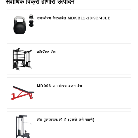
सर्वाधिक विक्री होणारी उत्पादने
समायोज्य केटलबेल MDKB11-18KG/40LB
कॉम्पॅक्ट रॅक
MD006 समायोज्य वजन बेंच
लॅट पुलडाउन/लो रो (एकटे उभे राहणे)