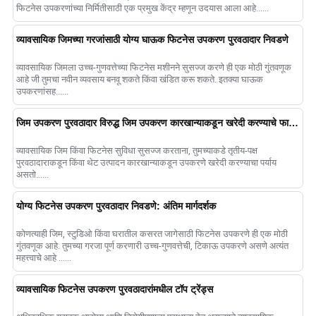
फिटनेस उपकरणांच्या निर्मितीसाठी एक प्रमुख केंद्र म्हणून उदयास आला आहे......
व्यावसायिक जिमच्या गरजांसाठी योग्य घाऊक फिटनेस उपकरण पुरवठादार निवडणे
व्यावसायिक जिमला उच्च-गुणवत्तेच्या फिटनेस मशीनने सुसज्ज करणे ही एक मोठी गुंतवणूक
आहे जी तुमचा नवीन व्यवसाय बनवू शकते किंवा खंडित करू शकते. इतक्या घाऊक
उपकरणांसह......
जिम उपकरण पुरवठादार विरुद्ध जिम उपकरण कारखान्याकडून खरेदी करण्याचे फायदे आणि तोटे एक्सप्लोर करणे
व्यावसायिक जिम किंवा फिटनेस सुविधा सुसज्ज करताना, तुमच्याकडे तृतीय-पक्ष
पुरवठादाराकडून किंवा थेट उत्पादन कारखान्याकडून उपकरणे खरेदी करण्याचा पर्याय
असतो......
योग्य फिटनेस उपकरण पुरवठादार निवडणे: अंतिम मार्गदर्शक
कोणत्याही जिम, स्टुडिओ किंवा घरातील कसरत जागेसाठी फिटनेस उपकरणे ही एक मोठी
गुंतवणूक आहे. तुमच्या गरजा पूर्ण करणारी उच्च-गुणवत्तेची, टिकाऊ उपकरणे असणे अत्यंत
महत्त्वाचे आहे ......
व्यावसायिक फिटनेस उपकरण पुरवठादारांमधील टॉप ट्रेंड्स