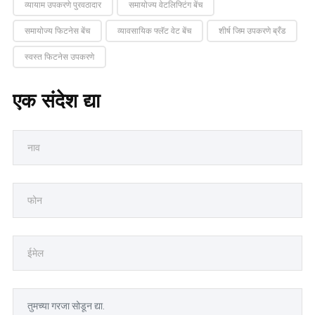
व्यायाम उपकरणे पुरवठादार
समायोज्य वेटलिफ्टिंग बेंच
समायोज्य फिटनेस बेंच
व्यावसायिक फ्लॅट वेट बेंच
शीर्ष जिम उपकरणे ब्रँड
स्वस्त फिटनेस उपकरणे
एक संदेश द्या