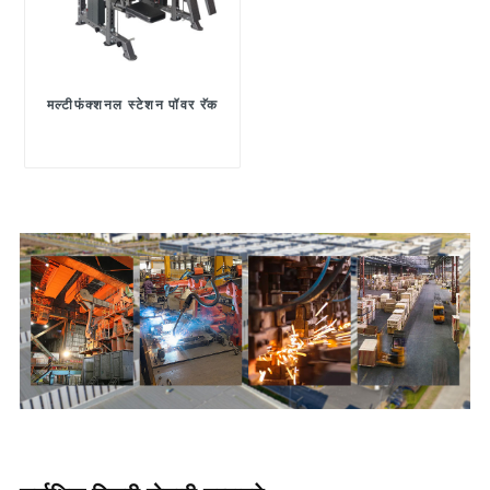
मल्टीफंक्शनल स्टेशन पॉवर रॅक