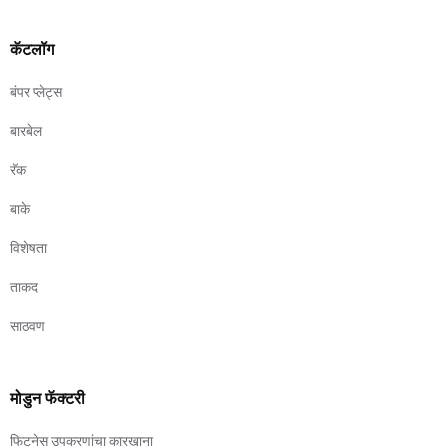
कॅटलॉग
बंपर प्लेट्स
बारबेल
रॅक
बाके
विशेषता
ताकद
साठवण
मोडुन फॅक्टरी
फिटनेस उपकरणांचा कारखाना