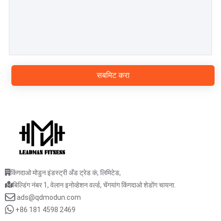
सबमिट करा
किंगदाओ मोडुन इंडस्ट्री अँड ट्रेड कं, लिमिटेड,
बिल्डिंग नंबर 1, वेलान इनोव्हेशन वर्ल्ड, चेंगयांग किंगदाओ शेडोंग चायना.
ads@qdmodun.com
+86 181 4598 2469