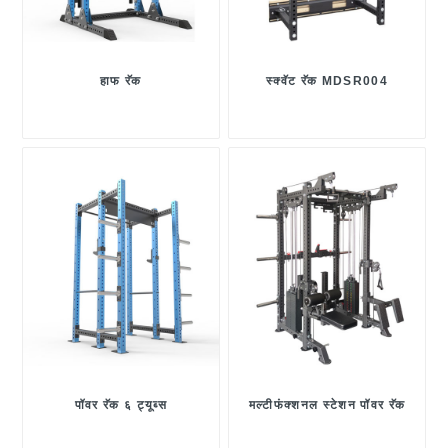
हाफ रॅक
स्क्वॅट रॅक MDSR004
पॉवर रॅक ६ ट्यूब्स
मल्टीफंक्शनल स्टेशन पॉवर रॅक