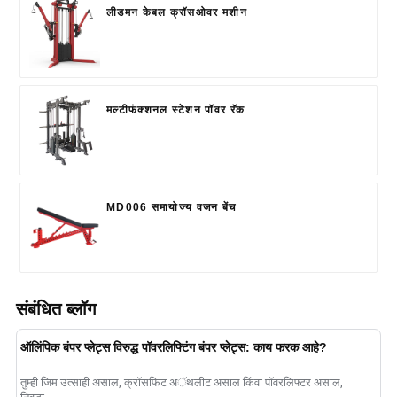
लीडमन केबल क्रॉसओवर मशीन
मल्टीफंक्शनल स्टेशन पॉवर रॅक
MD006 समायोज्य वजन बेंच
संबंधित ब्लॉग
ऑलिंपिक बंपर प्लेट्स विरुद्ध पॉवरलिफ्टिंग बंपर प्लेट्स: काय फरक आहे?
तुम्ही जिम उत्साही असाल, क्रॉसफिट अॅथलीट असाल किंवा पॉवरलिफ्टर असाल,