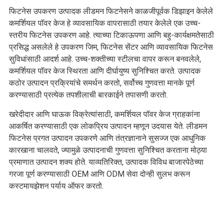
फिटनेस उपकरण उत्पादक लीडमन फिटनेसने काळजीपूर्वक डिझाइन केलेले
कमर्शियल पॉवर केज हे व्यावसायिक वापरासाठी तयार केलेले एक उच्च-
स्तरीय फिटनेस उपकरण आहे. त्याच्या टिकाऊपणा आणि बहु-कार्यक्षमतेसाठी
प्रसिद्ध असलेले हे उपकरण जिम, फिटनेस सेंटर आणि व्यावसायिक फिटनेस
सुविधांसाठी आदर्श आहे. उच्च-शक्तीच्या स्टीलचा वापर करून बनवलेले,
कमर्शियल पॉवर केज स्थिरता आणि दीर्घायुष्य सुनिश्चित करते. उत्पादक
कठोर उत्पादन प्रक्रियांचे समर्थन करतो, सर्वोच्च गुणवत्ता मानके पूर्ण
करण्यासाठी प्रत्येक तपशीलाची बारकाईने तपासणी करतो.
खरेदीदार आणि घाऊक विक्रेत्यांसाठी, कमर्शियल पॉवर केज ग्राहकांना
आकर्षित करण्यासाठी एक लोकप्रिय उत्पादन म्हणून उदयास येते. लीडमन
फिटनेस प्रगत उत्पादन उपकरणे आणि तंत्रज्ञानाने सुसज्ज एक आधुनिक
कारखाना चालवते, ज्यामुळे उत्पादनाची गुणवत्ता सुनिश्चित करताना मोठ्या
प्रमाणात उत्पादन शक्य होते. याव्यतिरिक्त, उत्पादक विविध बाजारपेठेच्या
गरजा पूर्ण करण्यासाठी OEM आणि ODM सेवा दोन्ही सुलभ करून
कस्टमायझेशन पर्याय ऑफर करतो.