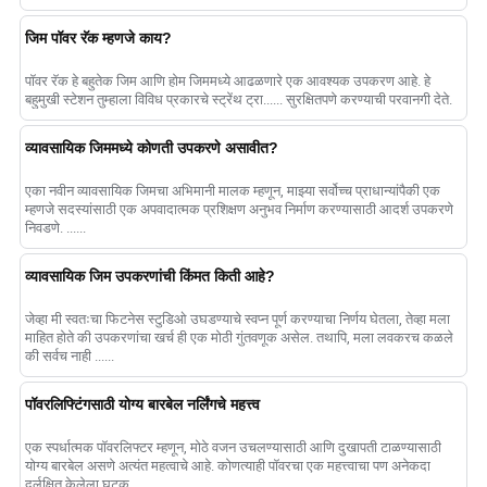
जिम पॉवर रॅक म्हणजे काय?
पॉवर रॅक हे बहुतेक जिम आणि होम जिममध्ये आढळणारे एक आवश्यक उपकरण आहे. हे
बहुमुखी स्टेशन तुम्हाला विविध प्रकारचे स्ट्रेंथ ट्रा...... सुरक्षितपणे करण्याची परवानगी देते.
व्यावसायिक जिममध्ये कोणती उपकरणे असावीत?
एका नवीन व्यावसायिक जिमचा अभिमानी मालक म्हणून, माझ्या सर्वोच्च प्राधान्यांपैकी एक
म्हणजे सदस्यांसाठी एक अपवादात्मक प्रशिक्षण अनुभव निर्माण करण्यासाठी आदर्श उपकरणे
निवडणे. ......
व्यावसायिक जिम उपकरणांची किंमत किती आहे?
जेव्हा मी स्वतःचा फिटनेस स्टुडिओ उघडण्याचे स्वप्न पूर्ण करण्याचा निर्णय घेतला, तेव्हा मला
माहित होते की उपकरणांचा खर्च ही एक मोठी गुंतवणूक असेल. तथापि, मला लवकरच कळले
की सर्वच नाही ......
पॉवरलिफ्टिंगसाठी योग्य बारबेल नर्लिंगचे महत्त्व
एक स्पर्धात्मक पॉवरलिफ्टर म्हणून, मोठे वजन उचलण्यासाठी आणि दुखापती टाळण्यासाठी
योग्य बारबेल असणे अत्यंत महत्वाचे आहे. कोणत्याही पॉवरचा एक महत्त्वाचा पण अनेकदा
दुर्लक्षित केलेला घटक ......