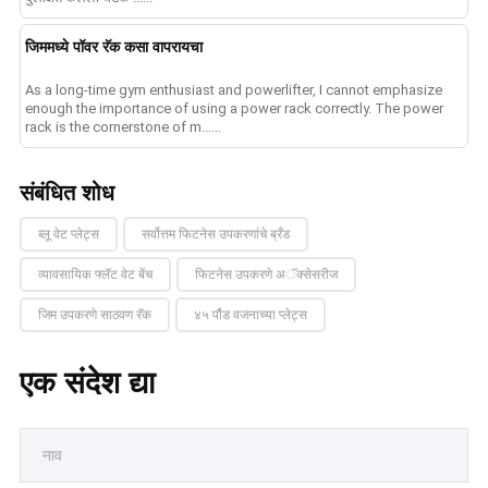
जिममध्ये पॉवर रॅक कसा वापरायचा
As a long-time gym enthusiast and powerlifter, I cannot emphasize
enough the importance of using a power rack correctly. The power
rack is the cornerstone of m......
संबंधित शोध
ब्लू वेट प्लेट्स
सर्वोत्तम फिटनेस उपकरणांचे ब्रँड
व्यावसायिक फ्लॅट वेट बेंच
फिटनेस उपकरणे अॅक्सेसरीज
जिम उपकरणे साठवण रॅक
४५ पौंड वजनाच्या प्लेट्स
एक संदेश द्या