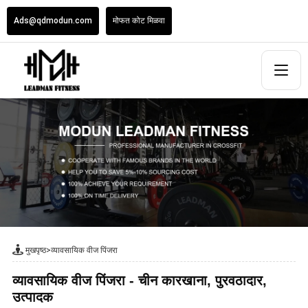
Ads@qdmodun.com
मोफत कोट मिळवा
मुखपृष्ठ
>
व्यावसायिक वीज पिंजरा
व्यावसायिक वीज पिंजरा - चीन कारखाना, पुरवठादार,
उत्पादक