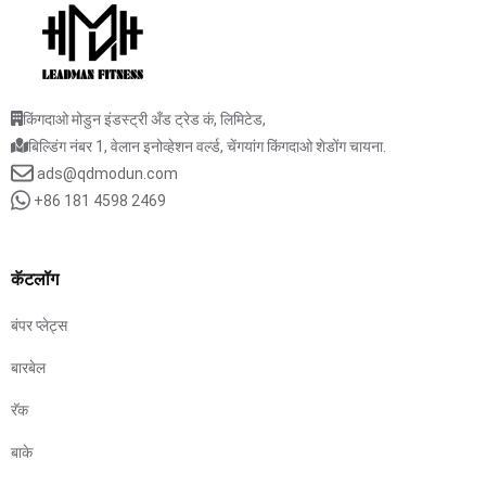
किंगदाओ मोडुन इंडस्ट्री अँड ट्रेड कं, लिमिटेड,
बिल्डिंग नंबर 1, वेलान इनोव्हेशन वर्ल्ड, चेंगयांग किंगदाओ शेडोंग चायना.
ads@qdmodun.com
+86 181 4598 2469
कॅटलॉग
बंपर प्लेट्स
बारबेल
रॅक
बाके