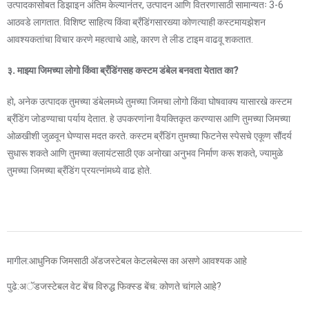
उत्पादकासोबत डिझाइन अंतिम केल्यानंतर, उत्पादन आणि वितरणासाठी सामान्यतः 3-6
आठवडे लागतात. विशिष्ट साहित्य किंवा ब्रँडिंगसारख्या कोणत्याही कस्टमायझेशन
आवश्यकतांचा विचार करणे महत्वाचे आहे, कारण ते लीड टाइम वाढवू शकतात.
३. माझ्या जिमच्या लोगो किंवा ब्रँडिंगसह कस्टम डंबेल बनवता येतात का?
हो, अनेक उत्पादक तुमच्या डंबेलमध्ये तुमच्या जिमचा लोगो किंवा घोषवाक्य यासारखे कस्टम
ब्रँडिंग जोडण्याचा पर्याय देतात. हे उपकरणांना वैयक्तिकृत करण्यास आणि तुमच्या जिमच्या
ओळखीशी जुळवून घेण्यास मदत करते. कस्टम ब्रँडिंग तुमच्या फिटनेस स्पेसचे एकूण सौंदर्य
सुधारू शकते आणि तुमच्या क्लायंटसाठी एक अनोखा अनुभव निर्माण करू शकते, ज्यामुळे
तुमच्या जिमच्या ब्रँडिंग प्रयत्नांमध्ये वाढ होते.
मागील:
आधुनिक जिमसाठी अ‍ॅडजस्टेबल केटलबेल्स का असणे आवश्यक आहे
पुढे:
अॅडजस्टेबल वेट बेंच विरुद्ध फिक्स्ड बेंच: कोणते चांगले आहे?