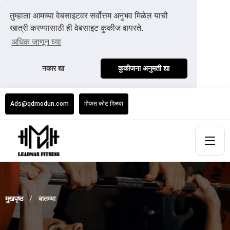
तुम्हाला आमच्या वेबसाइटवर सर्वोत्तम अनुभव मिळेल याची
खात्री करण्यासाठी ही वेबसाइट कुकीज वापरते.
अधिक जाणून घ्या
नकार द्या
कुकीजना अनुमती द्या
Ads@qdmodun.com
मोफत कोट मिळवा
मुखपृष्ठ
बातम्या