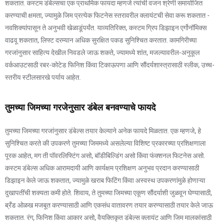
शकतात. कस्टम डंबेल्सचा एक प्राथमिक फायदा म्हणजे त्यांची वजन श्रेणी समायोजित
करण्याची क्षमता, ज्यामुळे जिम प्रत्येक फिटनेस स्तरावरील क्लायंटची सेवा करू शकतात -
नवशिक्यांपासून ते अनुभवी खेळाडूंपर्यंत. याव्यतिरिक्त, कस्टम ग्रिप डिझाइन एर्गोनॉमिक्स
वाढवू शकतात, लिफ्ट दरम्यान अधिक सुरक्षित पकड सुनिश्चित करतात. कामगिरीच्या
गरजांनुसार साहित्य देखील निवडले जाऊ शकते, ज्यामध्ये शांत, मजल्यावरील-अनुकूल
वर्कआउटसाठी रबर-कोटेड फिनिश किंवा टिकाऊपणा आणि सौंदर्यशास्त्रासाठी स्लीक, उच्च-
स्तरीय स्टीलसारखे पर्याय आहेत.
तुमच्या जिमच्या गरजेनुसार डंबेल बनवण्याचे फायदे
तुमच्या जिमच्या गरजांनुसार डंबेल्स तयार केल्याने अनेक फायदे मिळतात. एक म्हणजे, हे
सुनिश्चित करते की उपकरणे तुमच्या जिममध्ये असलेल्या विशिष्ट प्रकारच्या प्रशिक्षणाला
पूरक आहेत, मग ती पॉवरलिफ्टिंग असो, बॉडीबिल्डिंग असो किंवा फंक्शनल फिटनेस असो.
कस्टम डंबेल्स अधिक आरामदायी आणि कार्यक्षम प्रशिक्षण अनुभव प्रदान करण्यासाठी
डिझाइन केले जाऊ शकतात, ज्यामुळे खराब फिटिंग किंवा अस्वस्थ उपकरणांमुळे होणाऱ्या
दुखापतींची शक्यता कमी होते. शिवाय, ते तुमच्या जिमच्या एकूण सौंदर्याशी जुळवून घेण्यासाठी,
ब्रँड ओळख मजबूत करण्यासाठी आणि एकसंध वातावरण तयार करण्यासाठी तयार केले जाऊ
शकतात. रंग, फिनिश किंवा आकार असो, वैयक्तिकृत डंबेल्स क्लायंट आणि जिम मालकांसाठी