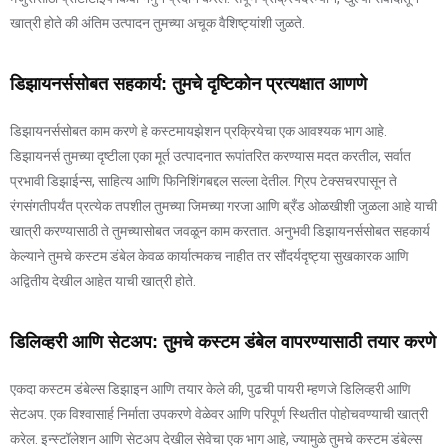
खात्री होते की अंतिम उत्पादन तुमच्या अचूक वैशिष्ट्यांशी जुळते.
डिझायनर्ससोबत सहकार्य: तुमचे दृष्टिकोन प्रत्यक्षात आणणे
डिझायनर्ससोबत काम करणे हे कस्टमायझेशन प्रक्रियेचा एक आवश्यक भाग आहे.
डिझायनर्स तुमच्या दृष्टीला एका मूर्त उत्पादनात रूपांतरित करण्यास मदत करतील, सर्वात
प्रभावी डिझाईन्स, साहित्य आणि फिनिशिंगबद्दल सल्ला देतील. ग्रिप टेक्सचरपासून ते
रंगसंगतीपर्यंत प्रत्येक तपशील तुमच्या जिमच्या गरजा आणि ब्रँड ओळखीशी जुळला आहे याची
खात्री करण्यासाठी ते तुमच्यासोबत जवळून काम करतात. अनुभवी डिझायनर्ससोबत सहकार्य
केल्याने तुमचे कस्टम डंबेल केवळ कार्यात्मकच नाहीत तर सौंदर्यदृष्ट्या सुखकारक आणि
अद्वितीय देखील आहेत याची खात्री होते.
डिलिव्हरी आणि सेटअप: तुमचे कस्टम डंबेल वापरण्यासाठी तयार करणे
एकदा कस्टम डंबेल्स डिझाइन आणि तयार केले की, पुढची पायरी म्हणजे डिलिव्हरी आणि
सेटअप. एक विश्वासार्ह निर्माता उपकरणे वेळेवर आणि परिपूर्ण स्थितीत पोहोचवण्याची खात्री
करेल. इन्स्टॉलेशन आणि सेटअप देखील सेवेचा एक भाग आहे, ज्यामुळे तुमचे कस्टम डंबेल्स