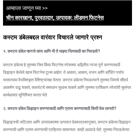
आम्हाला जाणून घ्या >>
चीन कारखाना, पुरवठादार, उत्पादक: लीडमन फिटनेस
कस्टम डंबेलबद्दल वारंवार विचारले जाणारे प्रश्न
१. कस्टम डंबेल म्हणजे काय आणि मी ते माझ्या जिमसाठी का निवडावे?
कस्टम डंबेल्स हे तुमच्या जिम किंवा फिटनेस स्पेसच्या अद्वितीय गरजा पूर्ण करण्यासाठी
डिझाइन केलेले खास फिटनेस टूल्स आहेत. ते आकार, आकार, वजन आणि ब्रँडिंग पर्याय
यासारख्या वैयक्तिकृत वैशिष्ट्यांसह येतात. कस्टम डंबेल्स निवडल्याने तुमच्या जिमचे सौंदर्य
आकर्षण वाढू शकते, क्लायंटचे समाधान सुधारू शकते आणि तुमच्या प्रशिक्षण ध्येयांशी सुसंगत
कार्यक्षमता सुनिश्चित करता येते.
२. कस्टम डंबेल डिझाइन करण्यासाठी आणि प्राप्त करण्यासाठी किती वेळ लागतो?
डिझाइनची जटिलता आणि उत्पादकाच्या उत्पादन वेळापत्रकानुसार, कस्टम डंबेल्स डिझाइन
करण्याची आणि प्राप्त करण्याची प्रक्रिया सामान्यतः काही आठवडे घेते. तुमच्या निवडलेल्या