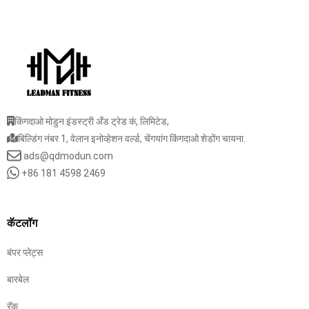
किंगदाओ मोडुन इंडस्ट्री अँड ट्रेड कं, लिमिटेड,
बिल्डिंग नंबर 1, वेलान इनोव्हेशन वर्ल्ड, चेंगयांग किंगदाओ शेडोंग चायना.
ads@qdmodun.com
+86 181 4598 2469
कॅटलॉग
बंपर प्लेट्स
बारबेल
रॅक