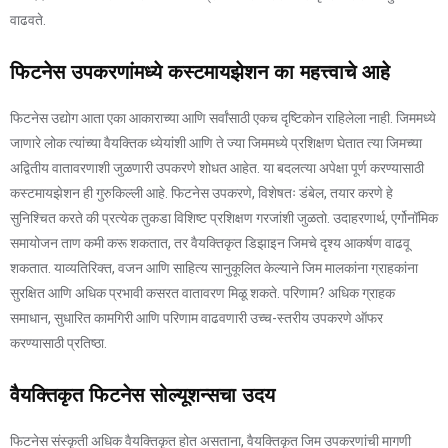
वाढवते.
फिटनेस उपकरणांमध्ये कस्टमायझेशन का महत्त्वाचे आहे
फिटनेस उद्योग आता एका आकाराच्या आणि सर्वांसाठी एकच दृष्टिकोन राहिलेला नाही. जिममध्ये
जाणारे लोक त्यांच्या वैयक्तिक ध्येयांशी आणि ते ज्या जिममध्ये प्रशिक्षण घेतात त्या जिमच्या
अद्वितीय वातावरणाशी जुळणारी उपकरणे शोधत आहेत. या बदलत्या अपेक्षा पूर्ण करण्यासाठी
कस्टमायझेशन ही गुरुकिल्ली आहे. फिटनेस उपकरणे, विशेषतः डंबेल, तयार करणे हे
सुनिश्चित करते की प्रत्येक तुकडा विशिष्ट प्रशिक्षण गरजांशी जुळतो. उदाहरणार्थ, एर्गोनॉमिक
समायोजन ताण कमी करू शकतात, तर वैयक्तिकृत डिझाइन जिमचे दृश्य आकर्षण वाढवू
शकतात. याव्यतिरिक्त, वजन आणि साहित्य सानुकूलित केल्याने जिम मालकांना ग्राहकांना
सुरक्षित आणि अधिक प्रभावी कसरत वातावरण मिळू शकते. परिणाम? अधिक ग्राहक
समाधान, सुधारित कामगिरी आणि परिणाम वाढवणारी उच्च-स्तरीय उपकरणे ऑफर
करण्यासाठी प्रतिष्ठा.
वैयक्तिकृत फिटनेस सोल्यूशन्सचा उदय
फिटनेस संस्कृती अधिक वैयक्तिकृत होत असताना, वैयक्तिकृत जिम उपकरणांची मागणी