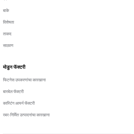
बाके
विशेषता
ताकद
साठवण
मोडुन फॅक्टरी
फिटनेस उपकरणांचा कारखाना
बारबेल फॅक्टरी
कास्टिंग आयर्न फॅक्टरी
रबर-निर्मित उत्पादनांचा कारखाना