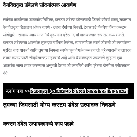
वैयक्तिकृत डंबेलचे सौंदर्यात्मक आकर्षण
त्यांच्या कार्यात्मक फायद्यांव्यतिरिक्त, कस्टम डंबेल्स कोणत्याही जिमचे सौंदर्य वाढवू शकतात.
वैयक्तिकृत डिझाइन ऑफर करणे - ठळक रंगांच्या निवडी, टेक्सचर्ड फिनिश किंवा कस्टम
लोगोद्वारे - सामान्य व्यायाम जागेचे दृश्यमान प्रेरणादायी वातावरणात रूपांतर करू शकते.
कस्टम डंबेल्सचा आकर्षक लूक एक पॉलिश केलेला, व्यावसायिक स्पर्श जोडतो जो क्लायंटना
प्रेरित करू शकतो आणि तुमच्या जिमला स्पर्धेपासून वेगळे करू शकतो. प्रेरणादायी वातावरण
तयार करण्यासाठी सौंदर्यशास्त्र महत्त्वाचे आहे आणि वैयक्तिकृत उपकरणे तुम्हाला एक
आकर्षक जागा तयार करण्यास अनुमती देतात जी कामगिरी आणि प्रेरणा दोन्हीला प्रोत्साहन
देते.
ब्लॉग पहा >>
दिवसातून ३० मिनिटांत डंबेलने ताकद कशी वाढवायची
तुमच्या जिमसाठी योग्य कस्टम डंबेल उत्पादक निवडणे
कस्टम डंबेल उत्पादकामध्ये काय पहावे