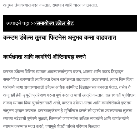
अनुभव उंचावण्यास मदत करतात, समाधान आणि धारणा वाढवतात.
उत्पादने पहा >>
समायोज्य डंबेल सेट
कस्टम डंबेल्स तुमचा फिटनेस अनुभव कसा वाढवतात
कार्यक्षमता आणि कामगिरी ऑप्टिमायझ करणे
कस्टम डंबेल्स विशिष्ट व्यायाम आवश्यकतांनुसार वजन, आकार आणि पकड डिझाइन
समायोजित करण्याची लवचिकता देऊन कार्यक्षमता वाढवतात. उदाहरणार्थ, लहान जिम किंवा
घरांमध्ये जागा वाचवण्यासाठी डंबेल्स अधिक कॉम्पॅक्ट डिझाइनसह बनवता येतात, तसेच ते
अजूनही हेवी-ड्युटी प्रशिक्षण गरजा पूर्ण करतात याची खात्री करतात. सहनशक्ती प्रशिक्षण,
ताकद व्यायाम किंवा पुनर्वसनासाठी असो, कस्टम डंबेल्स आराम आणि कामगिरीमध्ये इष्टतम
संतुलन प्रदान करतात. कस्टमाइजेशन हे सुनिश्चित करते की प्रत्येक उपकरणाचा तुकडा
त्याच्या उद्देशाशी पूर्णपणे जुळतो, जिममध्ये जाणाऱ्यांना अधिक सहजतेने आणि कार्यक्षमतेने
व्यायाम करण्यास मदत करते, ज्यामुळे शेवटी चांगले परिणाम मिळतात.