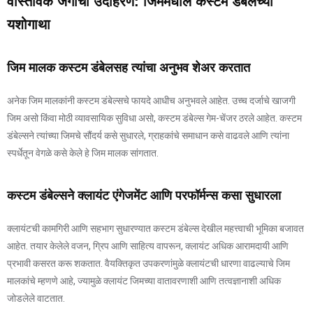
वास्तविक जगाची उदाहरणे: जिममधील कस्टम डंबेलच्या
यशोगाथा
जिम मालक कस्टम डंबेलसह त्यांचा अनुभव शेअर करतात
अनेक जिम मालकांनी कस्टम डंबेल्सचे फायदे आधीच अनुभवले आहेत. उच्च दर्जाचे खाजगी
जिम असो किंवा मोठी व्यावसायिक सुविधा असो, कस्टम डंबेल्स गेम-चेंजर ठरले आहेत. कस्टम
डंबेल्सने त्यांच्या जिमचे सौंदर्य कसे सुधारले, ग्राहकांचे समाधान कसे वाढवले ​​आणि त्यांना
स्पर्धेतून वेगळे कसे केले हे जिम मालक सांगतात.
कस्टम डंबेल्सने क्लायंट एंगेजमेंट आणि परफॉर्मन्स कसा सुधारला
क्लायंटची कामगिरी आणि सहभाग सुधारण्यात कस्टम डंबेल्स देखील महत्त्वाची भूमिका बजावत
आहेत. तयार केलेले वजन, ग्रिप आणि साहित्य वापरून, क्लायंट अधिक आरामदायी आणि
प्रभावी कसरत करू शकतात. वैयक्तिकृत उपकरणांमुळे क्लायंटची धारणा वाढल्याचे जिम
मालकांचे म्हणणे आहे, ज्यामुळे क्लायंट जिमच्या वातावरणाशी आणि तत्वज्ञानाशी अधिक
जोडलेले वाटतात.