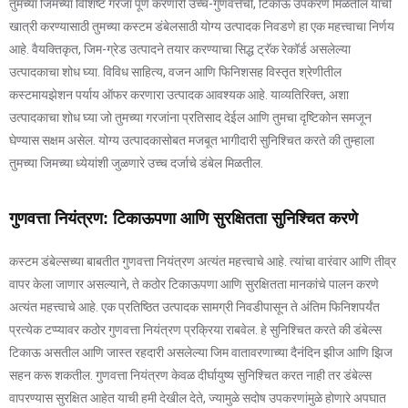
तुमच्या जिमच्या विशिष्ट गरजा पूर्ण करणारी उच्च-गुणवत्तेची, टिकाऊ उपकरणे मिळतील याची
खात्री करण्यासाठी तुमच्या कस्टम डंबेलसाठी योग्य उत्पादक निवडणे हा एक महत्त्वाचा निर्णय
आहे. वैयक्तिकृत, जिम-ग्रेड उत्पादने तयार करण्याचा सिद्ध ट्रॅक रेकॉर्ड असलेल्या
उत्पादकाचा शोध घ्या. विविध साहित्य, वजन आणि फिनिशसह विस्तृत श्रेणीतील
कस्टमायझेशन पर्याय ऑफर करणारा उत्पादक आवश्यक आहे. याव्यतिरिक्त, अशा
उत्पादकाचा शोध घ्या जो तुमच्या गरजांना प्रतिसाद देईल आणि तुमचा दृष्टिकोन समजून
घेण्यास सक्षम असेल. योग्य उत्पादकासोबत मजबूत भागीदारी सुनिश्चित करते की तुम्हाला
तुमच्या जिमच्या ध्येयांशी जुळणारे उच्च दर्जाचे डंबेल मिळतील.
गुणवत्ता नियंत्रण: टिकाऊपणा आणि सुरक्षितता सुनिश्चित करणे
कस्टम डंबेल्सच्या बाबतीत गुणवत्ता नियंत्रण अत्यंत महत्त्वाचे आहे. त्यांचा वारंवार आणि तीव्र
वापर केला जाणार असल्याने, ते कठोर टिकाऊपणा आणि सुरक्षितता मानकांचे पालन करणे
अत्यंत महत्त्वाचे आहे. एक प्रतिष्ठित उत्पादक सामग्री निवडीपासून ते अंतिम फिनिशपर्यंत
प्रत्येक टप्प्यावर कठोर गुणवत्ता नियंत्रण प्रक्रिया राबवेल. हे सुनिश्चित करते की डंबेल्स
टिकाऊ असतील आणि जास्त रहदारी असलेल्या जिम वातावरणाच्या दैनंदिन झीज आणि झिज
सहन करू शकतील. गुणवत्ता नियंत्रण केवळ दीर्घायुष्य सुनिश्चित करत नाही तर डंबेल्स
वापरण्यास सुरक्षित आहेत याची हमी देखील देते, ज्यामुळे सदोष उपकरणांमुळे होणारे अपघात