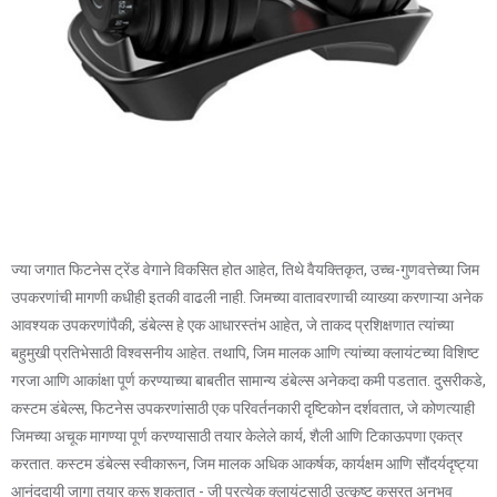
ज्या जगात फिटनेस ट्रेंड वेगाने विकसित होत आहेत, तिथे वैयक्तिकृत, उच्च-गुणवत्तेच्या जिम
उपकरणांची मागणी कधीही इतकी वाढली नाही. जिमच्या वातावरणाची व्याख्या करणाऱ्या अनेक
आवश्यक उपकरणांपैकी, डंबेल्स हे एक आधारस्तंभ आहेत, जे ताकद प्रशिक्षणात त्यांच्या
बहुमुखी प्रतिभेसाठी विश्वसनीय आहेत. तथापि, जिम मालक आणि त्यांच्या क्लायंटच्या विशिष्ट
गरजा आणि आकांक्षा पूर्ण करण्याच्या बाबतीत सामान्य डंबेल्स अनेकदा कमी पडतात. दुसरीकडे,
कस्टम डंबेल्स, फिटनेस उपकरणांसाठी एक परिवर्तनकारी दृष्टिकोन दर्शवतात, जे कोणत्याही
जिमच्या अचूक मागण्या पूर्ण करण्यासाठी तयार केलेले कार्य, शैली आणि टिकाऊपणा एकत्र
करतात. कस्टम डंबेल्स स्वीकारून, जिम मालक अधिक आकर्षक, कार्यक्षम आणि सौंदर्यदृष्ट्या
आनंददायी जागा तयार करू शकतात - जी प्रत्येक क्लायंटसाठी उत्कृष्ट कसरत अनुभव