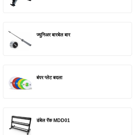
ज्युनिअर बारबेल बार
बंपर प्लेट बदला
डंबेल रॅक MDD01