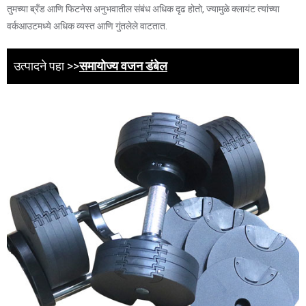
तुमच्या ब्रँड आणि फिटनेस अनुभवातील संबंध अधिक दृढ होतो, ज्यामुळे क्लायंट त्यांच्या
वर्कआउटमध्ये अधिक व्यस्त आणि गुंतलेले वाटतात.
उत्पादने पहा >>
समायोज्य वजन डंबेल