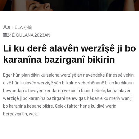
JI HÊLA 小编
24Ê GULANA 2023AN
Li ku derê alavên werzîşê ji bo
karanîna bazirganî bikirin
Eger hûn plan dikin ku salona werzîşê an navendeke fitnessê vekin,
divê hûn li alavên werzîşê yên bi kalîte veberhênanê bikin ku dikarin
hewcedarî û hêviyên xerîdarên we bicîh bînin. Lêbelê, kirîna alavên
werzîşê ji bo karanîna bazirganî ne ew qas hêsan e ku meriv wan ji
bo karanîna kesane bikire. Gelek faktor hene ku divê werin
berçavgirtin, wek: