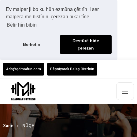
Ev malper ji bo ku hûn ezmûna çêtirîn li ser
malpera me bistînin, çerezan bikar tîne.
Bêtir hîn bibin
Destûrê bide
Berketin
çerezan
Ads@qdmodun.com
Pêşniyarek Belaş Bistînin
Xane
NÛÇE