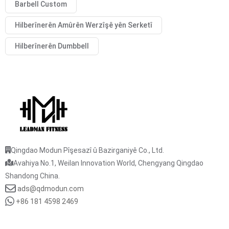
Barbell Custom
Hilberînerên Amûrên Werzîşê yên Serketî
Hilberînerên Dumbbell
Qingdao Modun Pîşesazî û Bazirganiyê Co., Ltd.
Avahiya No.1, Weilan Innovation World, Chengyang Qingdao
Shandong China.
ads@qdmodun.com
+86 181 4598 2469