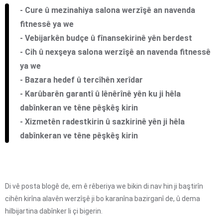
- Cure û mezinahiya salona werzîşê an navenda
fitnessê ya we
- Vebijarkên budçe û fînansekirinê yên berdest
- Cih û nexşeya salona werzîşê an navenda fitnessê
ya we
- Bazara hedef û tercîhên xerîdar
- Karûbarên garantî û lênêrînê yên ku ji hêla
dabînkeran ve têne pêşkêş kirin
- Xizmetên radestkirin û sazkirinê yên ji hêla
dabînkeran ve têne pêşkêş kirin
Di vê posta blogê de, em ê rêberiya we bikin di nav hin ji baştirîn
cihên kirîna alavên werzîşê ji bo karanîna bazirganî de, û dema
hilbijartina dabînker li çi bigerin.