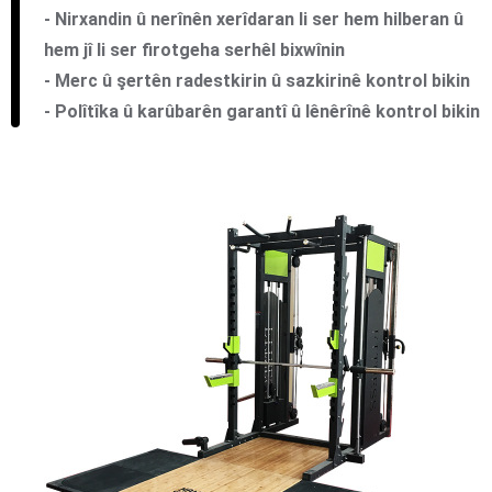
- Nirxandin û nerînên xerîdaran li ser hem hilberan û
hem jî li ser firotgeha serhêl bixwînin
- Merc û şertên radestkirin û sazkirinê kontrol bikin
- Polîtîka û karûbarên garantî û lênêrînê kontrol bikin