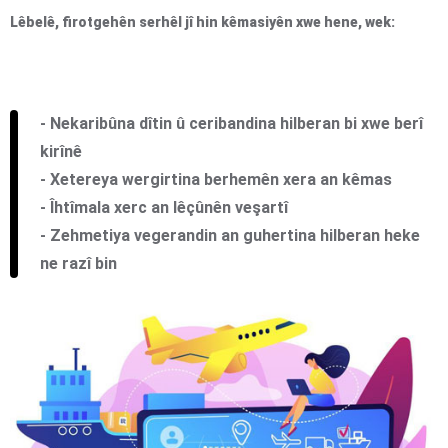
Lêbelê, firotgehên serhêl jî hin kêmasiyên xwe hene, wek:
- Nekaribûna dîtin û ceribandina hilberan bi xwe berî
kirînê
- Xetereya wergirtina berhemên xera an kêmas
- Îhtîmala xerc an lêçûnên veşartî
- Zehmetiya vegerandin an guhertina hilberan heke
ne razî bin