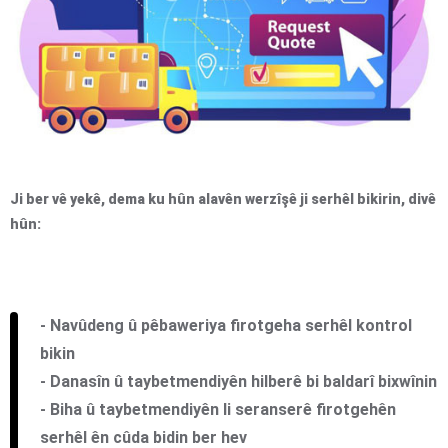
Ji ber vê yekê, dema ku hûn alavên werzîşê ji serhêl bikirin, divê
hûn:
- Navûdeng û pêbaweriya firotgeha serhêl kontrol
bikin
- Danasîn û taybetmendiyên hilberê bi baldarî bixwînin
- Biha û taybetmendiyên li seranserê firotgehên
serhêl ên cûda bidin ber hev