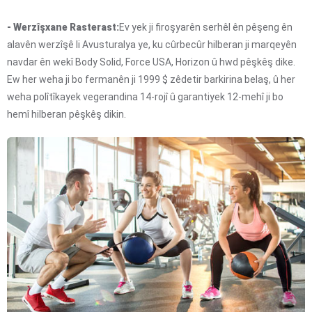
- Werzîşxane Rasterast:
Ev yek ji firoşyarên serhêl ên pêşeng ên
alavên werzîşê li Avusturalya ye, ku cûrbecûr hilberan ji marqeyên
navdar ên wekî Body Solid, Force USA, Horizon û hwd pêşkêş dike.
Ew her weha ji bo fermanên ji 1999 $ zêdetir barkirina belaş, û her
weha polîtîkayek vegerandina 14-rojî û garantiyek 12-mehî ji bo
hemî hilberan pêşkêş dikin.