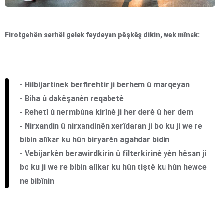
Firotgehên serhêl gelek feydeyan pêşkêş dikin, wek mînak:
- Hilbijartinek berfirehtir ji berhem û marqeyan
- Biha û dakêşanên reqabetê
- Rehetî û nermbûna kirînê ji her derê û her dem
- Nirxandin û nirxandinên xerîdaran ji bo ku ji we re
bibin alîkar ku hûn biryarên agahdar bidin
- Vebijarkên berawirdkirin û fîlterkirinê yên hêsan ji
bo ku ji we re bibin alîkar ku hûn tiştê ku hûn hewce
ne bibînin