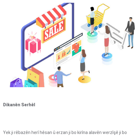
Dikanên Serhêl
Yek ji rêbazên herî hêsan û erzan ji bo kirîna alavên werzîşê ji bo