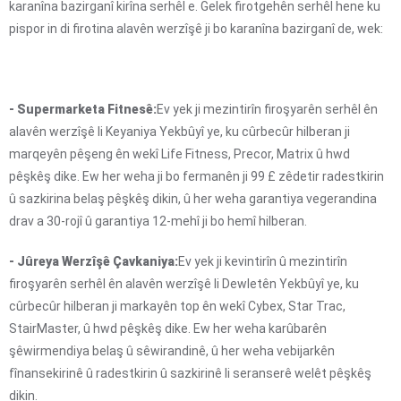
karanîna bazirganî kirîna serhêl e. Gelek firotgehên serhêl hene ku
pispor in di firotina alavên werzîşê ji bo karanîna bazirganî de, wek:
- Supermarketa Fitnesê:
Ev yek ji mezintirîn firoşyarên serhêl ên
alavên werzîşê li Keyaniya Yekbûyî ye, ku cûrbecûr hilberan ji
marqeyên pêşeng ên wekî Life Fitness, Precor, Matrix û hwd
pêşkêş dike. Ew her weha ji bo fermanên ji 99 £ zêdetir radestkirin
û sazkirina belaş pêşkêş dikin, û her weha garantiya vegerandina
drav a 30-rojî û garantiya 12-mehî ji bo hemî hilberan.
- Jûreya Werzîşê Çavkaniya:
Ev yek ji kevintirîn û mezintirîn
firoşyarên serhêl ên alavên werzîşê li Dewletên Yekbûyî ye, ku
cûrbecûr hilberan ji markayên top ên wekî Cybex, Star Trac,
StairMaster, û hwd pêşkêş dike. Ew her weha karûbarên
şêwirmendiya belaş û sêwirandinê, û her weha vebijarkên
fînansekirinê û radestkirin û sazkirinê li seranserê welêt pêşkêş
dikin.