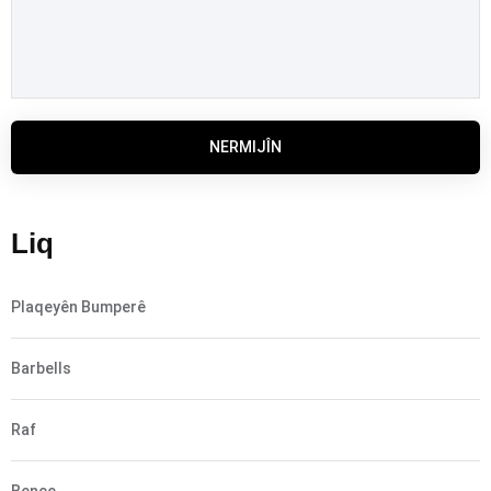
NERMIJÎN
Liq
Plaqeyên Bumperê
Barbells
Raf
Bençe