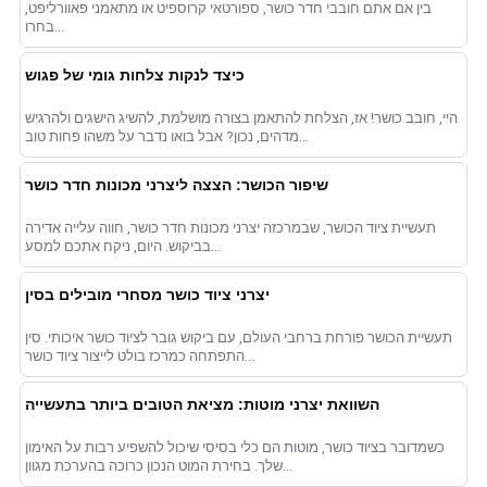
בין אם אתם חובבי חדר כושר, ספורטאי קרוספיט או מתאמני פאוורליפט,
בחרו...
כיצד לנקות צלחות גומי של פגוש
היי, חובב כושר! אז, הצלחת להתאמן בצורה מושלמת, להשיג הישגים ולהרגיש
מדהים, נכון? אבל בואו נדבר על משהו פחות טוב...
שיפור הכושר: הצצה ליצרני מכונות חדר כושר
תעשיית ציוד הכושר, שבמרכזה יצרני מכונות חדר כושר, חווה עלייה אדירה
בביקוש. היום, ניקח אתכם למסע...
יצרני ציוד כושר מסחרי מובילים בסין
תעשיית הכושר פורחת ברחבי העולם, עם ביקוש גובר לציוד כושר איכותי. סין
התפתחה כמרכז בולט לייצור ציוד כושר...
השוואת יצרני מוטות: מציאת הטובים ביותר בתעשייה
כשמדובר בציוד כושר, מוטות הם כלי בסיסי שיכול להשפיע רבות על האימון
שלך. בחירת המוט הנכון כרוכה בהערכת מגוון...