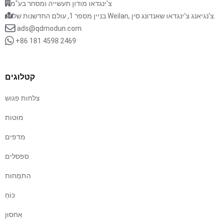
צ'ינגדאו מודון תעשייה ומסחר בע"מ
בניין מספר 1, עולם החדשנות של Weilan, צ'נגיאנג צ'ינגדאו שאנדונג סין.
ads@qdmodun.com
+86 181 4598 2469
קטלוגים
צלחות פגוש
מוטות
מדפים
ספסלים
הִתמַחוּת
כּוֹחַ
אִחסוּן