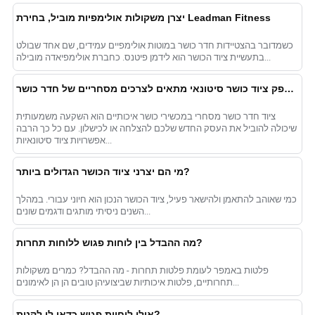
יצרן משקולות אולימפיות מוביל, בחירת Leadman Fitness
כשמדובר בהצטיידות חדר כושר במוטות אולימפיים עמידים, שם אחד שבולט
בתעשיית ציוד הכושר הוא לידמן פיטנס. כחברת אולימפיאדה מובילה...
בחירת ספק ציוד כושר סיטונאי מתאים לצרכים מסחריים של חדר כושר
ציוד חדר כושר מסחרי במכשירי כושר איכותיים הוא השקעה משמעותית
שיכולה להוביל את העסק החדש שלכם להצלחה או לכישלון. עם כל כך הרבה
אפשרויות ציוד סיטונאיות...
מי הם יצרני ציוד הכושר הגדולים ביותר?
כמי שאוהב להתאמן ולהישאר פעיל, ציוד הכושר הנכון הוא חיוני עבורי. במהלך
השנים ניסיתי מותגים ודגמים שונים...
מה ההבדל בין לוחות פגוש ללוחות תחרות?
פלטות באמפר לעומת פלטות תחרות - מה ההבדל? כמרים משקולות
תחרותיים, פלטות איכותיות שביצועיהן טובים הן הן לאימונים...
אילו לוחיות פגוש כדאי לי לקנות?