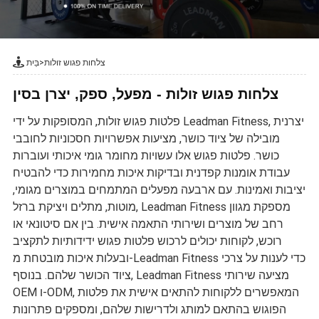
צלחות פגוש זולות
>
בַּיִת
צלחות פגוש זולות - מפעל, ספק, יצרן בסין
פלטות פגוש זולות, המסופקות על ידי Leadman Fitness, יצרנית
מובילה של ציוד כושר, מציעות אפשרויות חסכוניות לחובבי
כושר. פלטות פגוש אלו עשויות מחומר גומי איכותי ועוברות
עבודת אומנות קפדנית ובדיקות איכות מחמירות כדי להבטיח
יציבות ואמינות. עם ארבעה מפעלים המתמחים במוצרים מגומי,
מוטות, מתלים ויציקת ברזל, Leadman Fitness מספקת מגוון
רחב של מוצרים ושירותי התאמה אישית. בין אם סיטונאי או
רוכש, לקוחות יכולים לרכוש פלטות פגוש ידידותיות לתקציב
ובעלות איכות מובטחת מ-Leadman Fitness כדי לענות על צרכי
ציוד הכושר שלהם. בנוסף, Leadman Fitness מציעה שירותי
OEM ו-ODM, המאפשרים ללקוחות להתאים אישית את פלטות
הפוגוש בהתאם למותג ולדרישות שלהם, ומספקים פתרונות