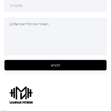
לְהַגִישׁ