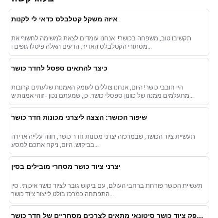
איזה משקל קטלבלס כדאי לי לקנות
תקשיבו טוב, משפחה בכושר! ️ אנחנו עומדים לצאת למשימה לחשוף את
מסתורי הקטלבלס האדיר. הרעים האלה פיסלו גופים ו...
כיצד להתאים ספסל לחדר כושר
היי חובבי כושר! היום, אנחנו צוללים לעומק האמנות שלעתים קרובות
מתעלמים ממנה של כוונון ספסלי כושר. כן, שמעתם נכון - זוהי אמנות ש...
שיפור הכושר: הצצה ליצרני מכונות חדר כושר
תעשיית ציוד הכושר, שבמרכזה יצרני מכונות חדר כושר, חווה עלייה אדירה
בביקוש. היום, ניקח אתכם למסע...
יצרני ציוד כושר מסחרי מובילים בסין
תעשיית הכושר פורחת ברחבי העולם, עם ביקוש גובר לציוד כושר איכותי. סין
התפתחה כמרכז בולט לייצור ציוד כושר...
בחירת ספק ציוד כושר סיטונאי מתאים לצרכים מסחריים של חדר כושר