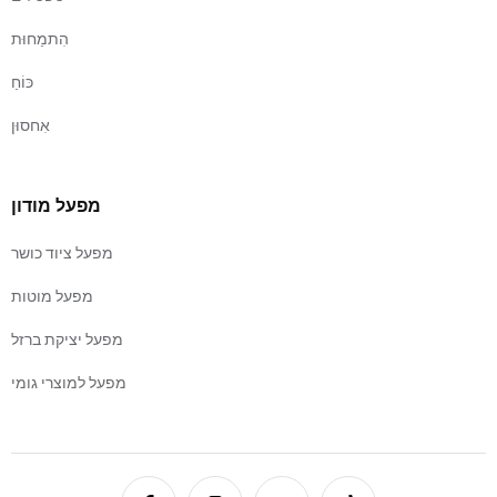
הִתמַחוּת
כּוֹחַ
אִחסוּן
מפעל מודון
מפעל ציוד כושר
מפעל מוטות
מפעל יציקת ברזל
מפעל למוצרי גומי