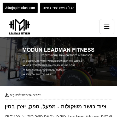
קבלו הצעת מחיר בחינם
Ads@qdmodun.com
ציוד כושר משקולות
>
בַּיִת
ציוד כושר משקולות - מפעל, ספק, יצרן בסין
ציוד כושר עם משקולות, שיוצר על ידי Leadman Fitness, יצרנית