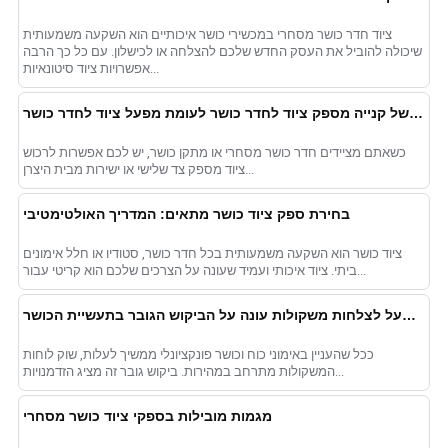
ציוד חדר כושר מסחרי במכשירי כושר איכותיים הוא השקעה משמעותית
שיכולה להוביל את העסק החדש שלכם להצלחה או לכישלון. עם כל כך הרבה
אפשרויות ציוד סיטונאיות...
בחינת היתרונות והחסרונות של קנייה מספק ציוד לחדר כושר לעומת מפעל ציוד לחדר כושר
כשאתם מציידים חדר כושר מסחרי או מתקן כושר, יש לכם אפשרות לרכוש
ציוד מספק צד שלישי או ישירות מבית היצרן...
בחירת ספק ציוד כושר מתאים: המדריך האולטימטיבי
ציוד כושר הוא השקעה משמעותית בכל חדר כושר, סטודיו או חלל אימונים
ביתי. ציוד איכותי ועמיד שעונה על הצרכים שלכם הוא קריטי עבור...
כיצד מפעל לצלחות משקולות עונה על הביקוש הגובר בתעשיית הכושר
ככל שהעניין באימוני כוח וכושר פונקציונלי ממשיך לעלות, שוק לוחות
המשקולות מתרחב במהירות. ביקוש גובר זה מציג הזדמנויות...
מגמות מובילות בספקי ציוד כושר מסחרי