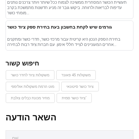
תעשיית הכושר המסחרית ממשיכה לצמוח ככל שיותר ויותר צרכנים נותנים
עדיפות לבריאות ולרווחה. ביקוש גובר זה מניע חדשנות מתמשכת בקרב
מומחי כושר...
גורמים שיש לקחת בחשבון בעת ​​בחירת ספק ציוד כושר
בחירת הספק הנכון היא קריטית עבור מרכזי כושר, חדרי כושר ומתקנים
אחרים המעוניינים לצייד חללי אימון. עם חברות ציוד רבות לבחירה...
חיפוש קשור
משקולות 45 פאונד
משקולות ציוד לחדר כושר
ציוד כושר סיטונאי
מוט הרמת משקולות אולימפי
ציוד כושר סמית'
מחיר מכונת כבלים צולבת
השאר הודעה