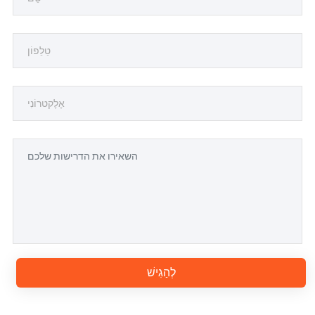
לְהַגִישׁ