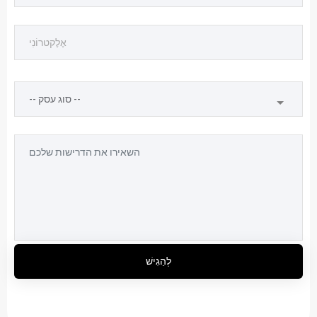
לְהַגִישׁ