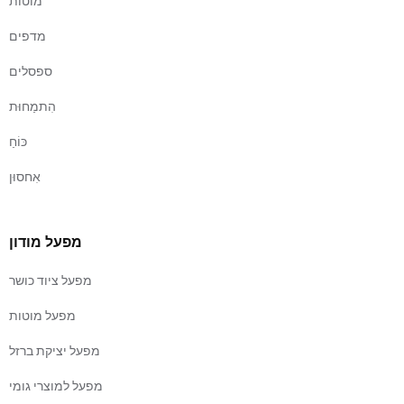
מוטות
מדפים
ספסלים
הִתמַחוּת
כּוֹחַ
אִחסוּן
מפעל מודון
מפעל ציוד כושר
מפעל מוטות
מפעל יציקת ברזל
מפעל למוצרי גומי