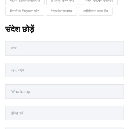
स्ट्रेंथ ट्रेनिंग एक्सेसरीज
5 किग्रा वजन प्लेटें
वज़न फ़िटनेस उपकरण
बिक्री के लिए वजन प्लेटें
केटलबेल सप्लायर
वाणिज्यिक वजन बेंच
संदेश छोड़ें