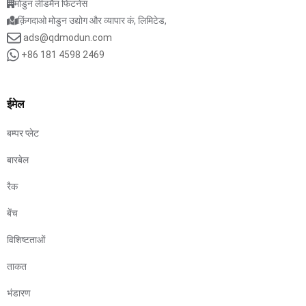
मोडुन लीडमैन फिटनेस
क़िंगदाओ मोडुन उद्योग और व्यापार कं, लिमिटेड,
ads@qdmodun.com
+86 181 4598 2469
ईमेल
बम्पर प्लेट
बारबेल
रैक
बेंच
विशिष्टताओं
ताकत
भंडारण