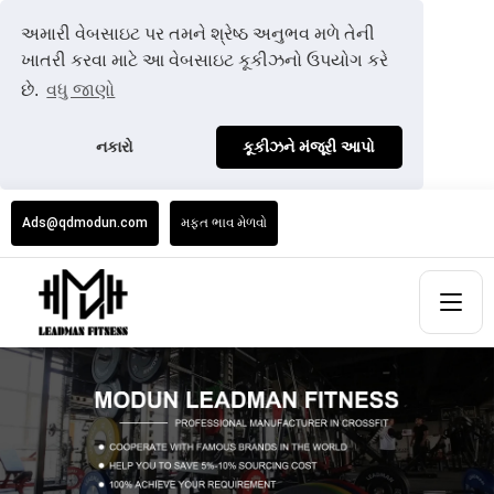
અમારી વેબસાઇટ પર તમને શ્રેષ્ઠ અનુભવ મળે તેની
ખાતરી કરવા માટે આ વેબસાઇટ કૂકીઝનો ઉપયોગ કરે
છે.
વધુ જાણો
નકારો
કૂકીઝને મંજૂરી આપો
Ads@qdmodun.com
મફત ભાવ મેળવો