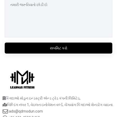
સબમિટ કરો
કિંગદાઓ મોડુન ઇન્ડસ્ટ્રી એન્ડ ટ્રેડ કંપની લિમિટેડ,
બિલ્ડિંગ નંબર 1, વેઇલન ઇનોવેશન વર્લ્ડ, ચેંગયાંગ કિંગદાઓ શેનડોંગ ચાઇના.
ads@qdmodun.com