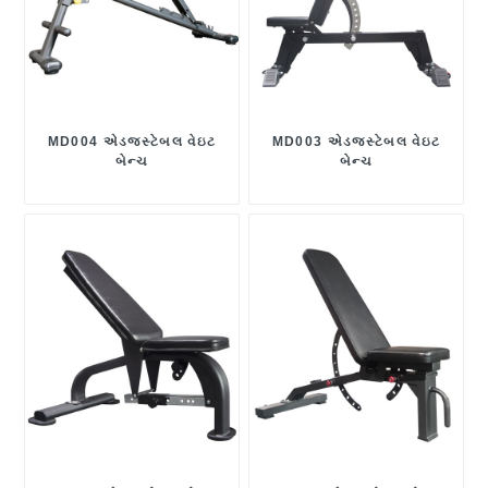
MD004 એડજસ્ટેબલ વેઇટ
MD003 એડજસ્ટેબલ વેઇટ
બેન્ચ
બેન્ચ