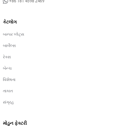
+86 181 4598 2469
કેટલોગ
બમ્પર પ્લેટ્સ
બાર્બેલ્સ
રેક્સ
બેન્ચ
વિશેષતા
તાકાત
સંગ્રહ
મોડુન ફેક્ટરી