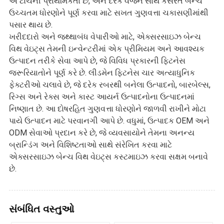
એ ટોચની પ્રાથમિકતા છે, અને દરેક વજન સાથે કસરત બેન્ચ
ઉચ્ચતમ ધોરણોને પૂર્ણ કરવા માટે સખત ગુણવત્તા ચકાસણીમાંથી
પસાર થાય છે.
ખરીદદારો અને જથ્થાબંધ વેપારીઓ માટે, એક્સરસાઇઝ બેન્ચ
વિથ વેઇટ્સ તેમની ઇન્વેન્ટરીમાં એક પ્રીમિયમ અને આવશ્યક
ઉત્પાદન તરીકે સેવા આપે છે, જે વિવિધ પ્રકારની ફિટનેસ
જરૂરિયાતોને પૂર્ણ કરે છે. લીડમેન ફિટનેસ ચાર અત્યાધુનિક
ફેક્ટરીઓ ચલાવે છે, જે દરેક રબરથી બનેલા ઉત્પાદનો, બારબેલ્સ,
રિગ્સ અને રેક્સ અને કાસ્ટ આયર્ન ઉત્પાદનોના ઉત્પાદનમાં
નિષ્ણાત છે. આ દોષરહિત ગુણવત્તા ધોરણોને જાળવી રાખીને મોટા
પાયે ઉત્પાદન માટે પરવાનગી આપે છે. વધુમાં, ઉત્પાદક OEM અને
ODM સેવાઓ પ્રદાન કરે છે, જે વ્યવસાયોને તેમના અનન્ય
બ્રાન્ડિંગ અને વિશિષ્ટતાઓ સાથે સંરેખિત કરવા માટે
એક્સરસાઇઝ બેન્ચ વિથ વેઇટ્સ કસ્ટમાઇઝ કરવા સક્ષમ બનાવે
છે.
સંબંધિત વસ્તુઓ