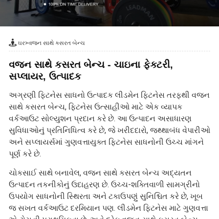
ઘર
>
વજન સાથે કસરત બેન્ચ
વજન સાથે કસરત બેન્ચ - ચાઇના ફેક્ટરી,
સપ્લાયર, ઉત્પાદક
અગ્રણી ફિટનેસ સાધનો ઉત્પાદક લીડમેન ફિટનેસ તરફથી વજન
સાથે કસરત બેન્ચ, ફિટનેસ ઉત્સાહીઓ માટે એક વ્યાપક
વર્કઆઉટ સોલ્યુશન પ્રદાન કરે છે. આ ઉત્પાદન અસાધારણ
સુવિધાઓનું પ્રતિનિધિત્વ કરે છે, જે ખરીદદારો, જથ્થાબંધ વેપારીઓ
અને સપ્લાયર્સમાં ગુણવત્તાયુક્ત ફિટનેસ સાધનોની ઉચ્ચ માંગને
પૂર્ણ કરે છે.
ચોકસાઈ સાથે બનાવેલ, વજન સાથે કસરત બેન્ચ અદ્યતન
ઉત્પાદન તકનીકોનું ઉદાહરણ છે. ઉચ્ચ-શક્તિવાળી સામગ્રીનો
ઉપયોગ સાધનોની સ્થિરતા અને ટકાઉપણું સુનિશ્ચિત કરે છે, ખૂબ
જ સખત વર્કઆઉટ દરમિયાન પણ. લીડમેન ફિટનેસ માટે ગુણવત્તા