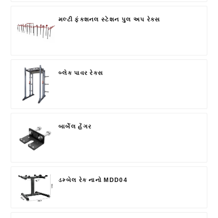
મલ્ટી ફંક્શનલ સ્ટેશન પુલ અપ રેક્સ
બ્લેક પાવર રેક્સ
બાર્બેલ હેંગર
ડમ્બેલ રેક નાનો MDD04