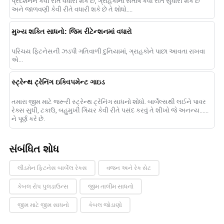
પ્રદર્શનને કેવી રીતે વધારી શકે છે, ગ્રાહકોનો સંતોષ કેવી રીતે સુધારી શકે છે
અને જાળવણી કેવી રીતે વધારી શકે છે તે શોધો....
મુખ્ય શક્તિ સાધનો: જિમ રીટેન્શનમાં વધારો
પરિચય ફિટનેસની ઝડપી ગતિવાળી દુનિયામાં, ગ્રાહકોને પાછા આવતા રાખવા
એ...
સ્ટ્રેન્થ ટ્રેનિંગ ઇક્વિપમેન્ટ ગાઇડ
તમારા જીમ માટે જરૂરી સ્ટ્રેન્થ ટ્રેનિંગ સાધનો શોધો. બાર્બેલ્સથી લઈને પાવર
રેક્સ સુધી, ટકાઉ, બહુમુખી ગિયર કેવી રીતે પસંદ કરવું તે શીખો જે અનન્ય......
ને પૂર્ણ કરે છે.
સંબંધિત શોધ
લીડમેન ફિટનેસ બાર્બેલ રેક્સ
વજન અને રેક સેટ
કેબલ રોપ પુલડાઉન્સ
જીમ તાલીમ સાધનો
જીમ માટે જીમ સાધનો
કેબલ જોડાણો