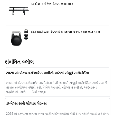
ડમ્બેલ સ્ટોરેજ રેક્સ MDD03
એડજસ્ટેબલ કેટલબેલ MDKB11-18KG/40LB
સંબંધિત બ્લોગ
2025 માં બેન્ચ વર્કઆઉટ મશીનો માટેની સંપૂર્ણ માર્ગદર્શિકા
2025 માં બેન્ચ વર્કઆઉટ મશીનો માટેની અમારી સંપૂર્ણ માર્ગદર્શિકા સાથે તમારી
તાકાત તાલીમમાં વધારો કરો. વિવિધ પ્રકારો, યોગ્ય તકનીકો, અદ્યતન
પદ્ધતિઓ અને ...... વિશે જાણો.
ડમ્બેલ્સ સાથે શોલ્ડર ગેઇન્સ
2025 માં ડમ્બેલ્સ તમારા ખભા તાલીમ દિનચર્યામાં કેવી રીતે ક્રાંતિ લાવી શકે છે તે