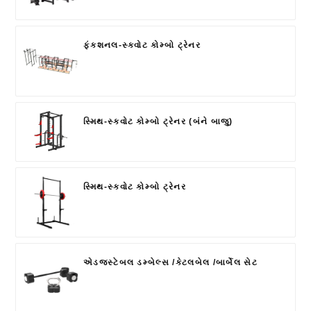
ફંક્શનલ-સ્ક્વોટ કોમ્બો ટ્રેનર
સ્મિથ-સ્ક્વોટ કોમ્બો ટ્રેનર (બંને બાજુ)
સ્મિથ-સ્ક્વોટ કોમ્બો ટ્રેનર
એડજસ્ટેબલ ડમ્બેલ્સ /કેટલબેલ /બાર્બેલ સેટ