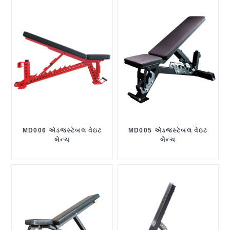
MD006 એડજસ્ટેબલ વેઇટ
MD005 એડજસ્ટેબલ વેઇટ
બેન્ચ
બેન્ચ