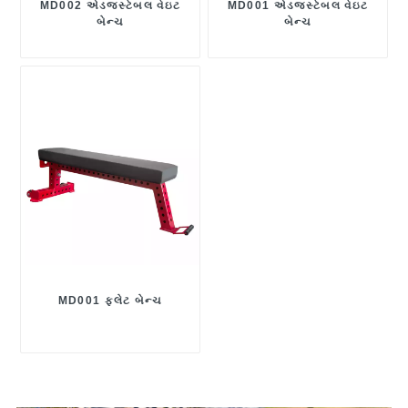
MD002 એડજસ્ટેબલ વેઇટ
MD001 એડજસ્ટેબલ વેઇટ
બેન્ચ
બેન્ચ
MD001 ફ્લેટ બેન્ચ