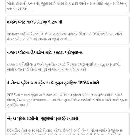
શોધો. ટોચની કસરતો, જીમ માલિકો માટે ફાયદા અને તમારા માટે મહત્તમ ટિપ્સનું
અન્વેષણ કરો......
વજન પ્લેટ તાલીમમાં ભૂલો ટાળવી
સલામત વર્કઆઉટ્સ અને અસરકારક પ્રોગ્રામિંગ માટે નિષ્ણાત ટિપ્સ સાથે
વેઇટ પ્લેટ તાલીમમાં સામાન્ય ભૂલો ટાળો....
વજન પ્લેટના ઉપયોગ માટે કસ્ટમ પ્રોગ્રામ્સ
તાકાત, ગતિશીલતા અને પુનર્વસન માટે નિષ્ણાત પ્રોગ્રામિંગ વ્યૂહરચનાઓ
સાથે વજન પ્લેટોની સંપૂર્ણ સંભાવનાને અનલૉક કરો....
4 બેન્ચ પ્રેસ અપગ્રેડ સાથે જીમ ટ્રાફિક 150% વધારો
2025 માં તમારા જીમ માટે ચાર ગેમ-ચેન્જિંગ બેન્ચ પ્રેસ અપગ્રેડ શોધો! સ્માર્ટ
બેન્ચ, ઉચ્ચ-ગુણવત્તાવાળા...... માં રોકાણ કરીને સભ્યોનો સંતોષ વધારો અને જીમ
ટ્રાફિક વધારો.
બેન્ચ પ્રેસ મશીનો: જીમમાં પ્રદર્શન વધારો
દરેક ફિટનેસ સ્તર માટે તૈયાર કરેલા ઉકેલો સાથે બેન્ચ પ્રેસ મશીનો જીમના