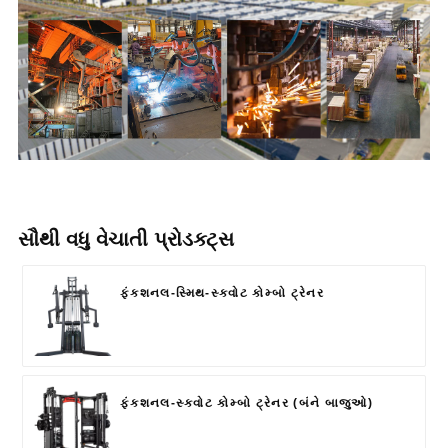
સૌથી વધુ વેચાતી પ્રોડક્ટ્સ
ફંક્શનલ-સ્મિથ-સ્ક્વોટ કોમ્બો ટ્રેનર
ફંક્શનલ-સ્ક્વોટ કોમ્બો ટ્રેનર (બંને બાજુઓ)