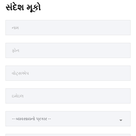
સંદેશ મૂકો