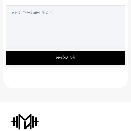
સબમિટ કરો