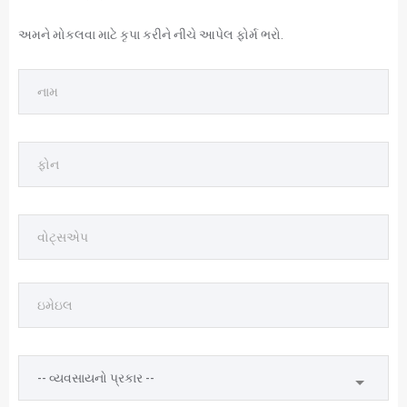
અમને મોકલવા માટે કૃપા કરીને નીચે આપેલ ફોર્મ ભરો.