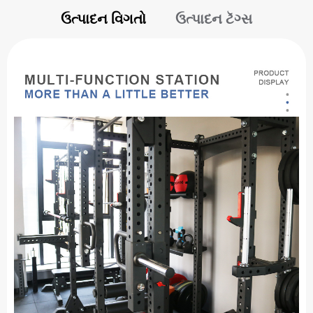
ઉત્પાદન વિગતો
ઉત્પાદન ટૅગ્સ