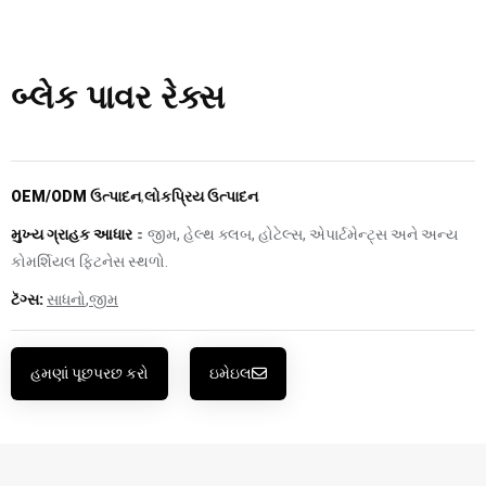
બ્લેક પાવર રેક્સ
OEM/ODM ઉત્પાદન
,
લોકપ્રિય ઉત્પાદન
મુખ્ય ગ્રાહક આધાર
：જીમ, હેલ્થ ક્લબ, હોટેલ્સ, એપાર્ટમેન્ટ્સ અને અન્ય
કોમર્શિયલ ફિટનેસ સ્થળો.
ટૅગ્સ:
સાધનો
,
જીમ
હમણાં પૂછપરછ કરો
ઇમેઇલ