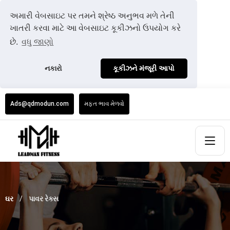
અમારી વેબસાઇટ પર તમને શ્રેષ્ઠ અનુભવ મળે તેની
ખાતરી કરવા માટે આ વેબસાઇટ કૂકીઝનો ઉપયોગ કરે
છે.
વધુ જાણો
નકારો
કૂકીઝને મંજૂરી આપો
Ads@qdmodun.com
મફત ભાવ મેળવો
ઘર
પાવર રેક્સ