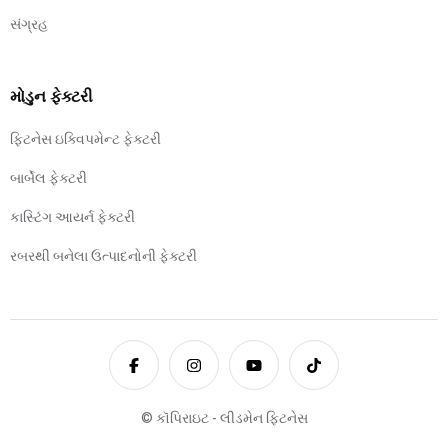
સંગ્રહ
મોડુન ફેક્ટરી
ફિટનેસ ઇક્વિપમેન્ટ ફેક્ટરી
બાર્બેલ ફેક્ટરી
કાસ્ટિંગ આયર્ન ફેક્ટરી
રબરથી બનેલા ઉત્પાદનોની ફેક્ટરી
© કૉપિરાઇટ - લીડમેન ફિટનેસ