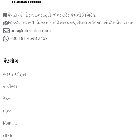
કિંગદાઓ મોડુન ઇન્ડસ્ટ્રી એન્ડ ટ્રેડ કંપની લિમિટેડ,
બિલ્ડિંગ નંબર 1, વેઇલન ઇનોવેશન વર્લ્ડ, ચેંગયાંગ કિંગદાઓ શેનડોંગ ચાઇના.
ads@qdmodun.com
+86 181 4598 2469
કેટલોગ
બમ્પર પ્લેટ્સ
બાર્બેલ્સ
રેક્સ
બેન્ચ
વિશેષતા
તાકાત