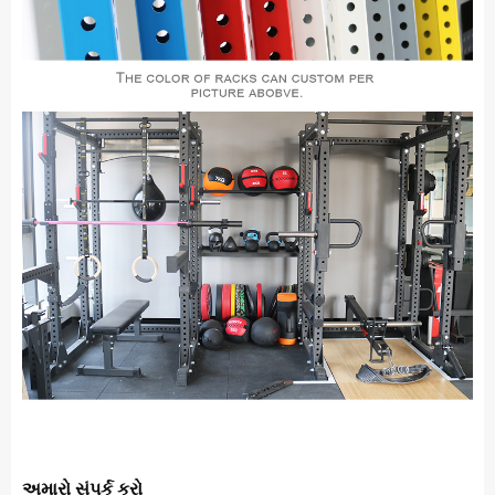
અમારો સંપર્ક કરો