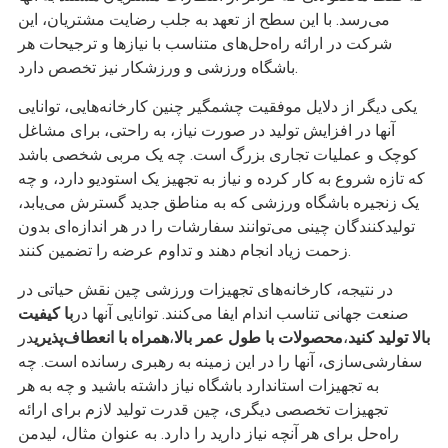
می‌رسد. با این سطح از تعهد به جلب رضایت مشتریان، این
شرکت در ارائه راه‌حل‌های متناسب با نیازها و ترجیحات هر
باشگاه ورزشی و ورزشکار نیز تخصص دارد.
یکی دیگر از دلایل موفقیت چشمگیر چنین کارخانه‌هایی، توانایی
آنها در افزایش تولید در صورت نیاز، به راحتی، برای مشاغل
کوچک و عملیات تجاری بزرگ است. چه یک مربی شخصی باشد
که تازه شروع به کار کرده و نیاز به تجهیز یک استودیو دارد، و چه
یک زنجیره باشگاه ورزشی که به مناطق جدید گسترش می‌یابد،
تولیدکنندگان چینی می‌توانند سفارشات را در هر اندازه‌ای بدون
زحمت زیاد انجام دهند و تداوم عرضه را تضمین کنند.
در نتیجه، کارخانه‌های تجهیزات ورزشی چین نقش حیاتی در
صنعت جهانی تناسب اندام ایفا می‌کنند. توانایی آنها در
با کیفیت
بالا تولید کنید
،
محصولات با طول عمر بالا
،
همراه با انعطاف‌پذیری
در
سفارشی‌سازی، آنها را در این زمینه به رهبری رسانده است. چه
به تجهیزات استاندارد باشگاه نیاز داشته باشید و چه به هر
تجهیزات تخصصی دیگری، چین قدرت تولید لازم برای ارائه
راه‌حل برای هر آنچه نیاز دارید را دارد. به عنوان مثال، لیدمن