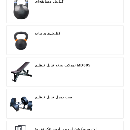
کتل‌بل مسابقه‌ای
کتل‌بل‌های مات
نیمکت وزنه قابل تنظیم MD005
ست دمبل قابل تنظیم
لت سیمکش/پارویی پایین (تک نفره)