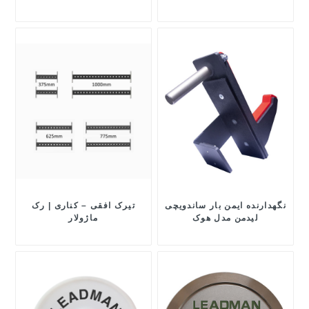
نگهدارنده ایمن بار ساندویچی
تیرک افقی – کناری | رک
لیدمن مدل هوک
ماژولار