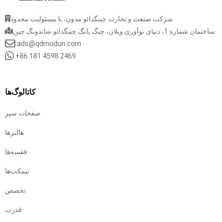
شرکت صنعت و تجارت چینگدائو مدون، با مسئولیت محدود
ساختمان شماره 1، دنیای نوآوری ویلان، چنگ یانگ چینگدائو شاندونگ چین.
ads@qdmodun.com
+86 181 4598 2469
کاتالوگ‌ها
صفحات سپر
هالترها
قفسه‌ها
نیمکت‌ها
تخصص
قدرت