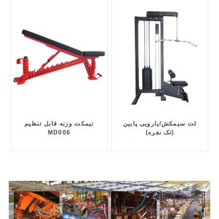
لت سیمکش/پارویی پایین
نیمکت وزنه قابل تنظیم
(تک نفره)
MD006