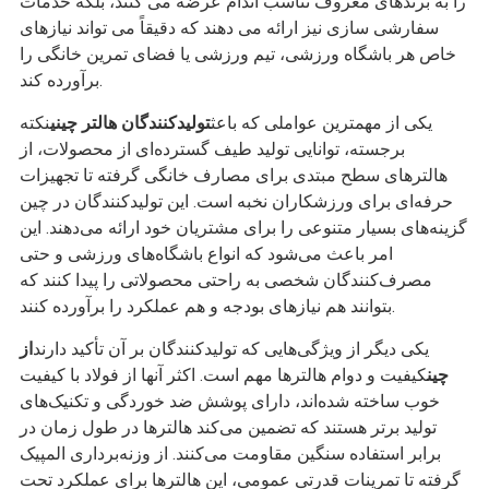
را به برندهای معروف تناسب اندام عرضه می کنند، بلکه خدمات
سفارشی سازی نیز ارائه می دهند که دقیقاً می تواند نیازهای
خاص هر باشگاه ورزشی، تیم ورزشی یا فضای تمرین خانگی را
برآورده کند.
یکی از مهمترین عواملی که باعث
تولیدکنندگان هالتر چینی
نکته
برجسته، توانایی تولید طیف گسترده‌ای از محصولات، از
هالترهای سطح مبتدی برای مصارف خانگی گرفته تا تجهیزات
حرفه‌ای برای ورزشکاران نخبه است. این تولیدکنندگان در چین
گزینه‌های بسیار متنوعی را برای مشتریان خود ارائه می‌دهند. این
امر باعث می‌شود که انواع باشگاه‌های ورزشی و حتی
مصرف‌کنندگان شخصی به راحتی محصولاتی را پیدا کنند که
بتوانند هم نیازهای بودجه و هم عملکرد را برآورده کنند.
یکی دیگر از ویژگی‌هایی که تولیدکنندگان بر آن تأکید دارند
از
چین
کیفیت و دوام هالترها مهم است. اکثر آنها از فولاد با کیفیت
خوب ساخته شده‌اند، دارای پوشش ضد خوردگی و تکنیک‌های
تولید برتر هستند که تضمین می‌کند هالترها در طول زمان در
برابر استفاده سنگین مقاومت می‌کنند. از وزنه‌برداری المپیک
گرفته تا تمرینات قدرتی عمومی، این هالترها برای عملکرد تحت