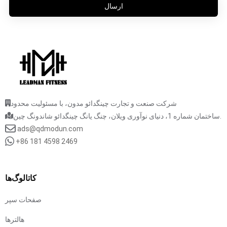
ارسال
شرکت صنعت و تجارت چینگدائو مدون، با مسئولیت محدود
ساختمان شماره 1، دنیای نوآوری ویلان، چنگ یانگ چینگدائو شاندونگ چین.
ads@qdmodun.com
+86 181 4598 2469
کاتالوگ‌ها
صفحات سپر
هالترها