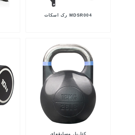
رک اسکات MDSR004
کتل‌بل مسابقه‌ای