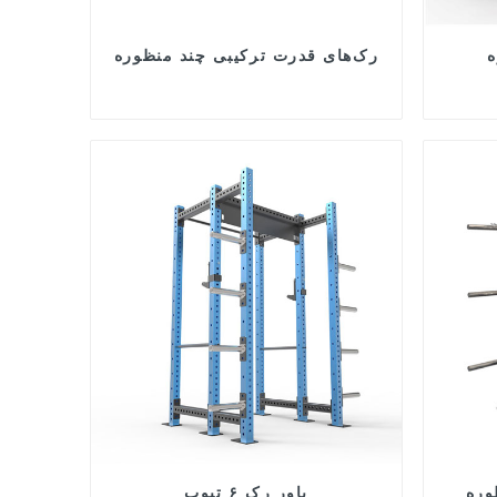
ه
رک‌های قدرت ترکیبی چند منظوره
وره
پاور رک ۶ تیوب