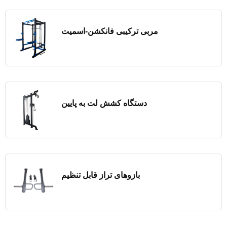
مربی ترکیبی فانکشن-اسمیت
دستگاه کشش لت به پایین
بازوهای تراز قابل تنظیم