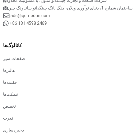
شرکت صنعت و تجارت چینگدائو مدون، با مسئولیت محدود
ساختمان شماره 1، دنیای نوآوری ویلان، چنگ یانگ چینگدائو شاندونگ چین.
ads@qdmodun.com
+86 181 4598 2469
کاتالوگ‌ها
صفحات سپر
هالترها
قفسه‌ها
نیمکت‌ها
تخصص
قدرت
ذخیره‌سازی