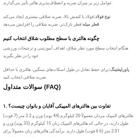
عوامل زیر بر میزان ضربه و انعطاف‌پذیری هالتر تأثیر می‌گذارند:
فولاد با کشش بالا، ضربه شلاقی بیشتری ایجاد می‌کند.
نوع فولاد:
قطر نازک‌تر، ضربه شلاقی را افزایش می‌دهد.
قطر میله:
چگونه هالتری با سطح مطلوب شلاق انتخاب کنیم
هنگام انتخاب سطح مورد نظر شلاق، اهداف آموزشی و ترجیحات ورزشی
خود را در نظر بگیرید:
پاورلیفتینگ:
برای حفظ تعادل در طول اسکات‌های سنگین، هالتری با حداقل
ضربه شلاقی انتخاب کنید.
سوالات متداول (FAQ)
۱. تفاوت بین هالترهای المپیکی آقایان و بانوان چیست؟
هالترهای المپیک مردان معمولاً 20 کیلوگرم (44 پوند) وزن و 2.2 متر (7 فوت)
طول دارند، در حالی که هالترهای المپیک زنان 15 کیلوگرم (33 پوند) وزن و
2.01 متر (6.6 فوت) طول دارند. برآمدگی هالترهای زنان معمولاً برای