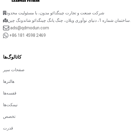
شرکت صنعت و تجارت چینگدائو مدون، با مسئولیت محدود
ساختمان شماره 1، دنیای نوآوری ویلان، چنگ یانگ چینگدائو شاندونگ چین.
ads@qdmodun.com
+86 181 4598 2469
کاتالوگ‌ها
صفحات سپر
هالترها
قفسه‌ها
نیمکت‌ها
تخصص
قدرت