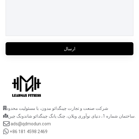
ارسال
شرکت صنعت و تجارت چینگدائو مدون، با مسئولیت محدود
ساختمان شماره 1، دنیای نوآوری ویلان، چنگ یانگ چینگدائو شاندونگ چین.
ads@qdmodun.com
+86 181 4598 2469