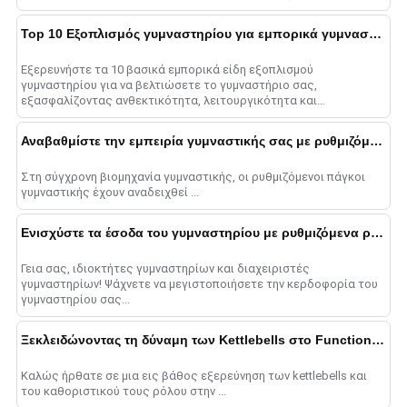
ανταποκρίνεται στις μοναδικές......
Top 10 Εξοπλισμός γυμναστηρίου για εμπορικά γυμναστήρια
Εξερευνήστε τα 10 βασικά εμπορικά είδη εξοπλισμού
γυμναστηρίου για να βελτιώσετε το γυμναστήριο σας,
εξασφαλίζοντας ανθεκτικότητα, λειτουργικότητα και
ελκυστικότητα για όλους τους χρήστες....
Αναβαθμίστε την εμπειρία γυμναστικής σας με ρυθμιζόμενους πάγκους γυμναστικής
Στη σύγχρονη βιομηχανία γυμναστικής, οι ρυθμιζόμενοι πάγκοι
γυμναστικής έχουν αναδειχθεί ...
Ενισχύστε τα έσοδα του γυμναστηρίου με ρυθμιζόμενα ράφια
Γεια σας, ιδιοκτήτες γυμναστηρίων και διαχειριστές
γυμναστηρίων! Ψάχνετε να μεγιστοποιήσετε την κερδοφορία του
γυμναστηρίου σας...
Ξεκλειδώνοντας τη δύναμη των Kettlebells στο Functional Fitness
Καλώς ήρθατε σε μια εις βάθος εξερεύνηση των kettlebells και
του καθοριστικού τους ρόλου στην ...