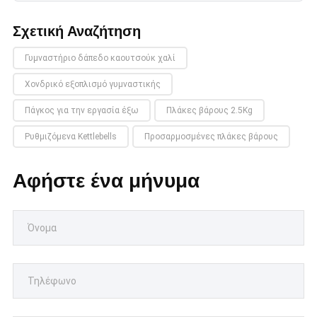
Σχετική Αναζήτηση
Γυμναστήριο δάπεδο καουτσούκ χαλί
Χονδρικό εξοπλισμό γυμναστικής
Πάγκος για την εργασία έξω
Πλάκες βάρους 2.5Kg
Ρυθμιζόμενα Kettlebells
Προσαρμοσμένες πλάκες βάρους
Αφήστε ένα μήνυμα