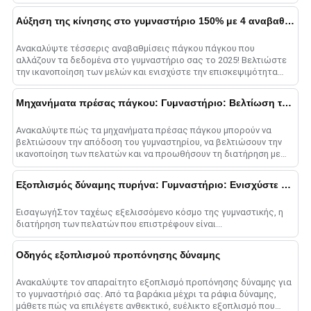
Αύξηση της κίνησης στο γυμναστήριο 150% με 4 αναβαθμίσεις πάγκου Τύπου πάγκου
Ανακαλύψτε τέσσερις αναβαθμίσεις πάγκου πάγκου που
αλλάζουν τα δεδομένα στο γυμναστήριο σας το 2025! Βελτιώστε
την ικανοποίηση των μελών και ενισχύστε την επισκεψιμότητα
του γυμναστηρίου επενδύοντας σε έξυπνους πάγκους, high-
qua......
Μηχανήματα πρέσας πάγκου: Γυμναστήριο: Βελτίωση της απόδοσης
Ανακαλύψτε πώς τα μηχανήματα πρέσας πάγκου μπορούν να
βελτιώσουν την απόδοση του γυμναστηρίου, να βελτιώσουν την
ικανοποίηση των πελατών και να προωθήσουν τη διατήρηση με
εξατομικευμένες λύσεις για κάθε επίπεδο γυμναστικής....
Εξοπλισμός δύναμης πυρήνα: Γυμναστήριο: Ενισχύστε τη διατήρηση
ΕισαγωγήΣτον ταχέως εξελισσόμενο κόσμο της γυμναστικής, η
διατήρηση των πελατών που επιστρέφουν είναι...
Οδηγός εξοπλισμού προπόνησης δύναμης
Ανακαλύψτε τον απαραίτητο εξοπλισμό προπόνησης δύναμης για
το γυμναστήριό σας. Από τα βαράκια μέχρι τα ράφια δύναμης,
μάθετε πώς να επιλέγετε ανθεκτικό, ευέλικτο εξοπλισμό που