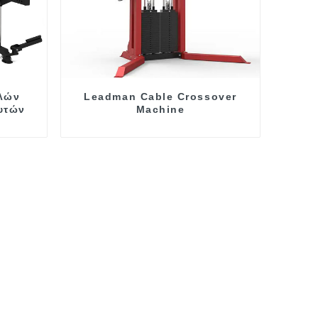
λών
Leadman Cable Crossover
υτών
Machine