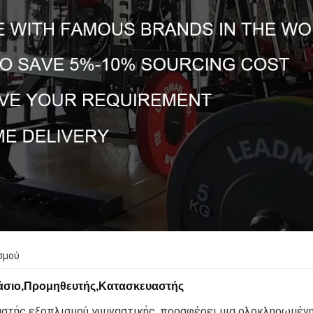
σμού
τάσιο,Προμηθευτής,Κατασκευαστής
αστής εξοπλισμού γυμναστικής, προσφέρει μια ολοκληρωμένη