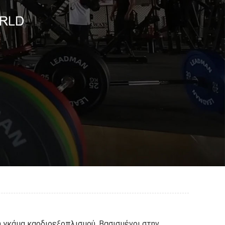
 γκάμα καρδιοεξοπλισμού. Βασισμένοι στην