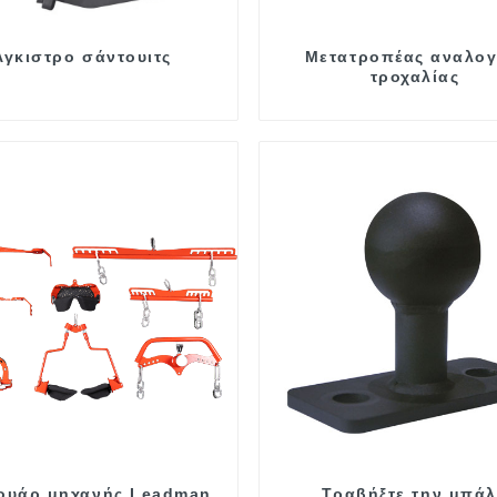
Άγκιστρο σάντουιτς
Μετατροπέας αναλογ
τροχαλίας
ουάρ μηχανής Leadman
Τραβήξτε την μπά