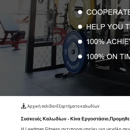
Αρχική σελίδα
>
Εξαρτήματα καλωδίων
Συσκευές Καλωδίων - Κίνα Εργοστάσιο,Προμηθ
Η Leadman Fitness αντιπροσωπεύει μια μεγάλη σε