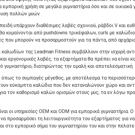
α εμπορική χρήση σε μεγάλα γυμναστήρια όσο και σε οικιακά
χευση πολλών μυών.
πειδή υπάρχουν διαθέσιμες λαβές σχοινιού, ράβδοι V και ευ
α κυμαίνονται από pushdowns τρικέφαλων, curls με καλώδιο μέ
 που μπορούν να προσαρμοστούν για τα πάντα, από αρχάρι
α καλωδίων της Leadman Fitness συμβάλλουν στην ισχυρή αν
 και εργονομικές λαβές, τα εξαρτήματα θα πρέπει να είναι κ
ό γυμναστήριο, διατηρώντας την ομαλή και αποτελεσματική.
 όπως το συμπαγές μέγεθος, με αποτέλεσμα τα περισσότερα
έτουν εύκαμπτα καλώδια που δεν καταναλώνουν χώρο και αντ
ι για τον καθορισμό καλών ορισμών στους μυς, τα εν λόγω 
ίναι οι υπηρεσίες OEM και ODM για εμπορικά γυμναστήρια. Ο 
 να προσαρμόσει τη λειτουργικότητα του εξαρτήματος για να
αι στο εμπορικό σήμα του γυμναστηρίου του και στην πελατεί