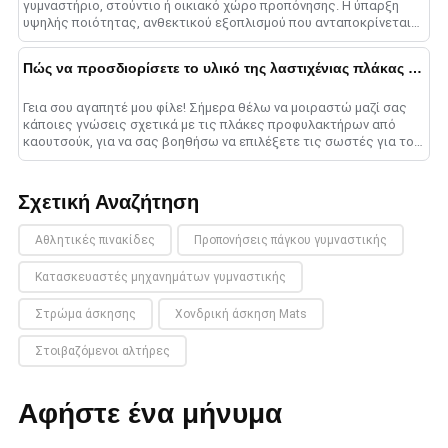
γυμναστήριο, στούντιο ή οικιακό χώρο προπόνησης. Η ύπαρξη
υψηλής ποιότητας, ανθεκτικού εξοπλισμού που ανταποκρίνεται
στις ανάγκες σας είναι ζωτικής σημασίας για το ......
Πώς να προσδιορίσετε το υλικό της λαστιχένιας πλάκας μπάρας?
Γεια σου αγαπητέ μου φίλε! Σήμερα θέλω να μοιραστώ μαζί σας
κάποιες γνώσεις σχετικά με τις πλάκες προφυλακτήρων από
καουτσούκ, για να σας βοηθήσω να επιλέξετε τις σωστές για τον
εαυτό σας. Ελαστικός προφυλακτήρας ......
Σχετική Αναζήτηση
Αθλητικές πινακίδες
Προπονήσεις πάγκου γυμναστικής
Κατασκευαστές μηχανημάτων γυμναστικής
Στρώμα άσκησης
Χονδρική άσκηση Mats
Στοιβαζόμενοι αλτήρες
Αφήστε ένα μήνυμα