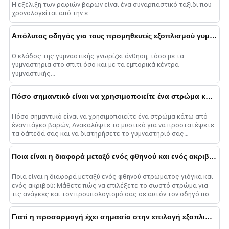
Η εξέλιξη των ραφιών βαρών είναι ένα συναρπαστικό ταξίδι που
χρονολογείται από την ε...
Απόλυτος οδηγός για τους προμηθευτές εξοπλισμού γυμναστικής στο 2025
Ο κλάδος της γυμναστικής γνωρίζει άνθηση, τόσο με τα
γυμναστήρια στο σπίτι όσο και με τα εμπορικά κέντρα
γυμναστικής...
Πόσο σημαντικό είναι να χρησιμοποιείτε ένα στρώμα κάτω από έναν πάγκο βαρών
Πόσο σημαντικό είναι να χρησιμοποιείτε ένα στρώμα κάτω από
έναν πάγκο βαρών; Ανακαλύψτε το μυστικό για να προστατέψετε
τα δάπεδά σας και να διατηρήσετε το γυμναστήριό σας
πεντακάθαρο....
Ποια είναι η διαφορά μεταξύ ενός φθηνού και ενός ακριβού στρώματος γιόγκα
Ποια είναι η διαφορά μεταξύ ενός φθηνού στρώματος γιόγκα και
ενός ακριβού; Μάθετε πώς να επιλέξετε το σωστό στρώμα για
τις ανάγκες και τον προϋπολογισμό σας σε αυτόν τον οδηγό που
πρέπει να διαβάσετε!...
Γιατί η προσαρμογή έχει σημασία στην επιλογή εξοπλισμού γυμναστηρίου: Πέρα από τη λαμπερή νεότητα