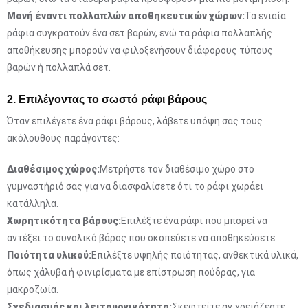
Μονή έναντι πολλαπλών αποθηκευτικών χώρων:
Τα ενιαία
ράφια συγκρατούν ένα σετ βαρών, ενώ τα ράφια πολλαπλής
αποθήκευσης μπορούν να φιλοξενήσουν διάφορους τύπους
βαρών ή πολλαπλά σετ.
2. Επιλέγοντας το σωστό ράφι βάρους
Όταν επιλέγετε ένα ράφι βάρους, λάβετε υπόψη σας τους
ακόλουθους παράγοντες:
Διαθέσιμος χώρος:
Μετρήστε τον διαθέσιμο χώρο στο
γυμναστήριό σας για να διασφαλίσετε ότι το ράφι χωράει
κατάλληλα.
Χωρητικότητα βάρους:
Επιλέξτε ένα ράφι που μπορεί να
αντέξει το συνολικό βάρος που σκοπεύετε να αποθηκεύσετε.
Ποιότητα υλικού:
Επιλέξτε υψηλής ποιότητας, ανθεκτικά υλικά,
όπως χάλυβα ή φινιρίσματα με επίστρωση πούδρας, για
μακροζωία.
Σχεδιασμός και λειτουργικότητα:
Σκεφτείτε αν χρειάζεστε