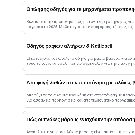
Ο πλήρης οδηγός για τα μηχανήματα προπόνη
Βελτιώστε την προπόνησή σας με τον πλήρη οδηγό μας γι
πάγκου στο 2025. Μάθετε για τους διάφορους τύπους, τις 
προηγμένες μεθόδους και το ......
Οδηγός ραφιών αλτήρων & Kettlebell
Εξερευνήστε τον απόλυτο οδηγό για ράφια βάρους για αλτή
τους τύπους, τα οφέλη και τις συμβουλές για την επιλογή 
βελτιστοποίηση του γυμναστηρίου σας sp......
Αποφυγή λαθών στην προπόνηση με πλάκες 
Αποφύγετε τα συνηθισμένα λάθη στην προπόνηση με πλάκε
για ασφαλείς προπονήσεις και αποτελεσματικό προγραμματ
Πώς οι πλάκες βάρους ενισχύουν την απόδοση
Ανακαλύψτε γιατί οι πλάκες βάρους είναι απαραίτητες για