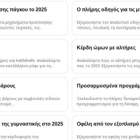
σης πάγκου το 2025
Ο πλήρης οδηγός για τις 
α τα μηχανήματα προπόνησης
Εξερευνήστε τον αναλυτικό οδηγό
σωστές τεχνικές, τις
τύπους, τα υλικά, τη συντήρηση 
τη σωστή μπάρα για μεγιστοποίηση
Κέρδη ώμων με αλτήρες
ρες και kettlebells. Ανακαλύψτε
Ανακαλύψτε πώς οι αλτήρες μπο
του κατάλληλου ράφι για τη
σας το 2025. Εξερευνήστε τις κο
γυμναστηρίων και συμβουλές για τ
βάρους
Προσαρμοσμένα προγράμμ
ς βάρους με συμβουλές ειδικών
Ξεκλειδώστε το πλήρες δυναμικό
ισμό....
προγραμματισμού για τη δύναμη, 
 της γυμναστικής στο 2025
Οφέλη από τον εξοπλισμό
 την κερδοφορία του
Εξερευνήστε τα οφέλη του χονδρ