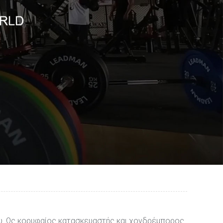
του. Ως κορυφαίος κατασκευαστής και χονδρέμπορος