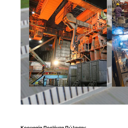
Κορυφαία Προϊόντα Πώλησης