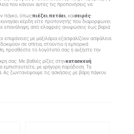
λεία που κάνουν αυτές τις προπονήσεις να
ον πάγκο, όπως
πιέζει
,
πετάει
, και
σειρές
-
υ κυνηγάει κέρδη είτε προπονητής που διαμορφώνει
κάθε επανάληψη, από ελαφριές ανυψώσεις έως βαριά
οι επιφάνειες με μαξιλάρια εξασφαλίζουν ασφάλεια
δοκιμούν σε σπίτια, στούντιο ή εμπορικά
θη, προσθέστε το λογότυπό σας ή αυξήστε την
άκρη σας. Με βαθιές ρίζες στην
κατασκευή
α εμπιστευτείτε, με γρήγορη παράδοση. Τα
ά. Ας ζωντανέψουμε τις ασκήσεις με βάρη πάγκου