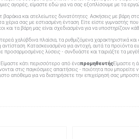
μιες αγορές, είμαστε εδώ για να σας εξοπλίσουμε με τα εργα
τ βαράκια και ατελείωτες δυνατότητες. Ασκήσεις με βάρη στ
τα χέρια σας με εστιασμένη ένταση. Είτε είστε γυμναστής πο
γκοι και τα βάρη μας είναι σχεδιασμένα για να υποστηρίζουν 
ερεά χαλύβδινα πλαίσια, τα ρυθμιζόμενα χαρακτηριστικά και 
 αντίσταση. Κατασκευασμένα για αντοχή, αυτά τα προϊόντα ευ
ε προσαρμοσμένες λύσεις - συνδυάστε και ταιριάξτε τα μεγέ
 Είμαστε κάτι περισσότερο από ένα
προμηθευτής
Είμαστε η 
νονται στις παγκόσμιες απαιτήσεις - ποιότητα που μπορείτε ν
πιστο απόθεμα για να διατηρήσετε την επιχείρησή σας μπροστ