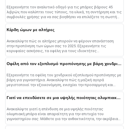
Εξερευνήστε τον αναλυτικό οδηγό για τις μπάρες βάρους 45
λιβρών, που καλύπτει τους τύπους, τα υλικά, τη συντήρηση και τις
συμβουλές χρήσης για να σας βοηθήσει να επιλέξετε τη σωστή
μπάρα για μεγιστοποίηση......
Κέρδη ώμων με αλτήρες
Ανακαλύψτε πώς οι αλτήρες μπορούν να φέρουν επανάσταση
στην προπόνηση των ώμων σας το 2025. Εξερευνήστε τις
κορυφαίες ασκήσεις, τα οφέλη για τους ιδιοκτήτες
γυμναστηρίων και συμβουλές για τη μεγιστοποίηση σας......
Οφέλη από τον εξοπλισμό προπόνησης με βάρη χονδρικής
Εξερευνήστε τα οφέλη του χονδρικού εξοπλισμού προπόνησης με
βάρη για γυμναστήρια. Ανακαλύψτε πώς η μαζική αγορά
μεγιστοποιεί την εξοικονόμηση, ενισχύει την προσαρμογή και
εξορθολογίζει τη λειτουργία......
Γιατί να επενδύσετε σε μια υψηλής ποιότητας ολυμπιακή μπάρα;
Ανακαλύψτε γιατί η επένδυση σε μια υψηλής ποιότητας
ολυμπιακή μπάρα είναι απαραίτητη για την επιτυχία του
γυμναστηρίου σας. Μάθετε για την ανθεκτικότητα, την ακρίβεια
και τη στρατηγική της επιχείρησης ......