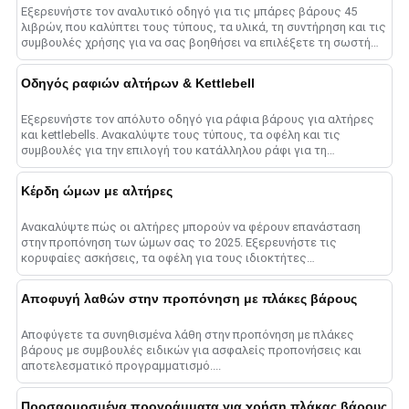
Εξερευνήστε τον αναλυτικό οδηγό για τις μπάρες βάρους 45
λιβρών, που καλύπτει τους τύπους, τα υλικά, τη συντήρηση και τις
συμβουλές χρήσης για να σας βοηθήσει να επιλέξετε τη σωστή
μπάρα για μεγιστοποίηση......
Οδηγός ραφιών αλτήρων & Kettlebell
Εξερευνήστε τον απόλυτο οδηγό για ράφια βάρους για αλτήρες
και kettlebells. Ανακαλύψτε τους τύπους, τα οφέλη και τις
συμβουλές για την επιλογή του κατάλληλου ράφι για τη
βελτιστοποίηση του γυμναστηρίου σας sp......
Κέρδη ώμων με αλτήρες
Ανακαλύψτε πώς οι αλτήρες μπορούν να φέρουν επανάσταση
στην προπόνηση των ώμων σας το 2025. Εξερευνήστε τις
κορυφαίες ασκήσεις, τα οφέλη για τους ιδιοκτήτες
γυμναστηρίων και συμβουλές για τη μεγιστοποίηση σας......
Αποφυγή λαθών στην προπόνηση με πλάκες βάρους
Αποφύγετε τα συνηθισμένα λάθη στην προπόνηση με πλάκες
βάρους με συμβουλές ειδικών για ασφαλείς προπονήσεις και
αποτελεσματικό προγραμματισμό....
Προσαρμοσμένα προγράμματα για χρήση πλάκας βάρους