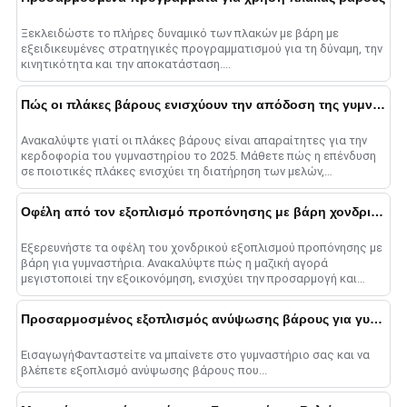
Ξεκλειδώστε το πλήρες δυναμικό των πλακών με βάρη με
εξειδικευμένες στρατηγικές προγραμματισμού για τη δύναμη, την
κινητικότητα και την αποκατάσταση....
Πώς οι πλάκες βάρους ενισχύουν την απόδοση της γυμναστικής στο 2025
Ανακαλύψτε γιατί οι πλάκες βάρους είναι απαραίτητες για την
κερδοφορία του γυμναστηρίου το 2025. Μάθετε πώς η επένδυση
σε ποιοτικές πλάκες ενισχύει τη διατήρηση των μελών,
προσελκύει νέους πελάτες, α......
Οφέλη από τον εξοπλισμό προπόνησης με βάρη χονδρικής
Εξερευνήστε τα οφέλη του χονδρικού εξοπλισμού προπόνησης με
βάρη για γυμναστήρια. Ανακαλύψτε πώς η μαζική αγορά
μεγιστοποιεί την εξοικονόμηση, ενισχύει την προσαρμογή και
εξορθολογίζει τη λειτουργία......
Προσαρμοσμένος εξοπλισμός ανύψωσης βάρους για γυμναστήρια
ΕισαγωγήΦανταστείτε να μπαίνετε στο γυμναστήριο σας και να
βλέπετε εξοπλισμό ανύψωσης βάρους που...