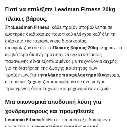
Γιατί να επιλέξετε Leadman Fitness 20kg
πλάκες βάρους;
Στο
Leadman Fitness
, κάθε προϊόν υποβάλλεται σε
αυστηρές διαδικασίες ποιοτικού ελέγχου καθ' όλη τη
διάρκεια της παραγωγικής διαδικασίας,
διασφαλίζοντας ότι το
Πλάκες βάρους 20kg
πληρούν τα
υψηλότερα διεθνή πρότυπα. Οι εγκαταστάσεις
παραγωγής είναι εξοπλισμένες με τεχνολογία αιχμής
για τη διατήρηση της άψογης ποιότητας των
προϊόντων. Για την
πλάκες προφυλακτήρα Κίνα
αγορά,
η Leadman ξεχωρίζει προσφέροντας ένα μείγμα
προηγμένης δεξιοτεχνίας και μηχανημάτων αιχμής.
Μια οικονομικά αποδοτική λύση για
χονδρέμπορους και προμηθευτές
Leadman Fitness
διαθέτει τέσσερα εξειδικευμένα
εργοστάσια: το
Εργοστάσιο προϊόντων από