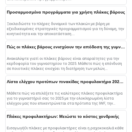
Προσαρμοσμένα προγράμματα για χρήση πλάκας βάρους
Ξεκλειδώστε το πλήρες δυναμικό των πλακών με βάρη με
εξειδικευμένες στρατηγικές προγραμματισμού για τη δύναμη, την
κινητικότητα και την αποκατάσταση....
Πώς οι πλάκες βάρους ενισχύουν την απόδοση της γυμναστικής στο 2025
Ανακαλύψτε γιατί οι πλάκες βάρους είναι απαραίτητες για την
κερδοφορία του γυμναστηρίου το 2025. Μάθετε πώς η επένδυση
σε ποιοτικές πλάκες ενισχύει τη διατήρηση των μελών,
προσελκύει νέους πελάτες, α......
Λίστα ελέγχου προτύπων πινακίδας προφυλακτήρα 2025: Συμβουλές ποιότητας
Μάθετε πώς να επιλέξετε τις καλύτερες πλάκες προφυλακτήρα
για το γυμναστήριό σας το 2025 με την ολοκληρωμένη λίστα
ελέγχου μας που επικεντρώνεται στα πρότυπα της IWF, την
ποιότητα του υλικού, τις βαθμολογίες αναπήδησης, ένα......
Πλάκες προφυλακτήρων: Μειώστε το κόστος χονδρικής
ΕισαγωγήΟι πλάκες με προφυλακτήρες είναι η ραχοκοκαλιά κάθε