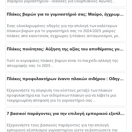
σοβαρού γυμναστηρίου - ιδανικές για Ολυμπιακούς Αγώνες...
Πλάκες βαρών για το γυμναστήριό σας: Μαύρο, έγχρωμο, ή Ανταγωνισμός
Ένας ολοκληρωμένος οδηγός για την επιλογή των καλύτερων
πλακών βαρών για το γυμναστήριό σας το 2024-2025: μαύρες
πλάκες από καουτσούκ, έγχρωμες ή πλάκες ανταγωνισμού, με
πληροφορίες σχετικά με την ανθεκτικότητα, c......
Πλάκες ποιότητας: Αύξηση της αξίας του αποθέματος γυμναστηρίου σας
Γιατί οι κορυφαίες πλάκες βαρών είναι το παιχνίδι-αλλαγή της
απογραφής σας το 2025 ...
Πλάκες προφυλακτήρων έναντι πλακών σιδήρου : Οδηγός ανάλυσης κόστους
Εξερευνήστε τη σύγκριση του κόστους μεταξύ των πλακών
προφυλακτήρα και των σιδερένιων πλακών για να λάβετε μια
τεκμηριωμένη απόφαση για το γυμναστήριό σας....
7 βασικοί παράγοντες για την επιλογή εμπορικού εξοπλισμού γυμναστηρίου
Εξερευνήστε τους βασικούς παράγοντες για την επιλογή
εμπορικού εξοπλισμού γυμναστηρίου ώστε να βελτιώσετε την