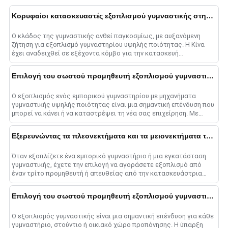
Κορυφαίοι κατασκευαστές εξοπλισμού γυμναστικής στην Κίνα
Ο κλάδος της γυμναστικής ανθεί παγκοσμίως, με αυξανόμενη
ζήτηση για εξοπλισμό γυμναστηρίου υψηλής ποιότητας. Η Κίνα
έχει αναδειχθεί σε εξέχοντα κόμβο για την κατασκευή
εξοπλισμού γυμναστικής......
Επιλογή του σωστού προμηθευτή εξοπλισμού γυμναστικής χονδρικής για τις ανάγκες του εμπορικού γυμναστηρίου
Ο εξοπλισμός ενός εμπορικού γυμναστηρίου με μηχανήματα
γυμναστικής υψηλής ποιότητας είναι μια σημαντική επένδυση που
μπορεί να κάνει ή να καταστρέψει τη νέα σας επιχείρηση. Με
τόσες πολλές χονδρικές πωλήσεις εξοπλισμού s......
Εξερευνώντας τα πλεονεκτήματα και τα μειονεκτήματα της αγοράς από έναν προμηθευτή εξοπλισμού γυμναστικής έναντι του εργοστασίου εξοπλισμού γυμναστικής
Όταν εξοπλίζετε ένα εμπορικό γυμναστήριο ή μια εγκατάσταση
γυμναστικής, έχετε την επιλογή να αγοράσετε εξοπλισμό από
έναν τρίτο προμηθευτή ή απευθείας από την κατασκευάστρια
εταιρεία fa......
Επιλογή του σωστού προμηθευτή εξοπλισμού γυμναστικής: Ο απόλυτος οδηγός
Ο εξοπλισμός γυμναστικής είναι μια σημαντική επένδυση για κάθε
γυμναστήριο, στούντιο ή οικιακό χώρο προπόνησης. Η ύπαρξη