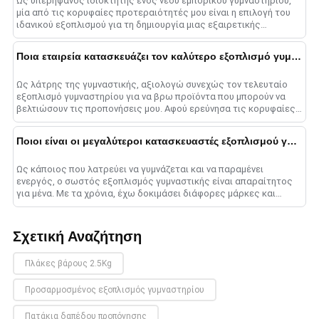
Ως υπερήφανος ιδιοκτήτης ενός νέου εμπορικού γυμναστηρίου,
μία από τις κορυφαίες προτεραιότητές μου είναι η επιλογή του
ιδανικού εξοπλισμού για τη δημιουργία μιας εξαιρετικής
προπονητικής εμπειρίας για τα μέλη. ......
Ποια εταιρεία κατασκευάζει τον καλύτερο εξοπλισμό γυμναστικής;
Ως λάτρης της γυμναστικής, αξιολογώ συνεχώς τον τελευταίο
εξοπλισμό γυμναστηρίου για να βρω προϊόντα που μπορούν να
βελτιώσουν τις προπονήσεις μου. Αφού ερεύνησα τις κορυφαίες
μάρκες στο ......
Ποιοι είναι οι μεγαλύτεροι κατασκευαστές εξοπλισμού γυμναστικής;
Ως κάποιος που λατρεύει να γυμνάζεται και να παραμένει
ενεργός, ο σωστός εξοπλισμός γυμναστικής είναι απαραίτητος
για μένα. Με τα χρόνια, έχω δοκιμάσει διάφορες μάρκες και
μοντέλα......
Σχετική Αναζήτηση
Πλάκες βάρους 2.5Kg
Προσαρμοσμένος εξοπλισμός γυμναστηρίου
Πατάκια δαπέδου προπόνησης