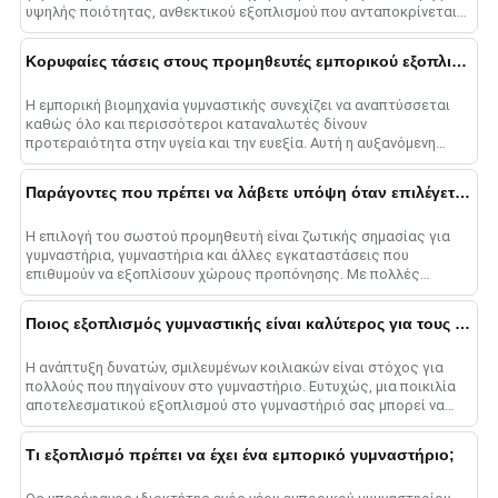
υψηλής ποιότητας, ανθεκτικού εξοπλισμού που ανταποκρίνεται
στις ανάγκες σας είναι ζωτικής σημασίας για το ......
Κορυφαίες τάσεις στους προμηθευτές εμπορικού εξοπλισμού γυμναστικής
Η εμπορική βιομηχανία γυμναστικής συνεχίζει να αναπτύσσεται
καθώς όλο και περισσότεροι καταναλωτές δίνουν
προτεραιότητα στην υγεία και την ευεξία. Αυτή η αυξανόμενη
ζήτηση οδηγεί στη συνεχή καινοτομία μεταξύ των fitness e......
Παράγοντες που πρέπει να λάβετε υπόψη όταν επιλέγετε έναν προμηθευτή εξοπλισμού γυμναστικής
Η επιλογή του σωστού προμηθευτή είναι ζωτικής σημασίας για
γυμναστήρια, γυμναστήρια και άλλες εγκαταστάσεις που
επιθυμούν να εξοπλίσουν χώρους προπόνησης. Με πολλές
εταιρείες εξοπλισμού για να επιλέξετε......
Ποιος εξοπλισμός γυμναστικής είναι καλύτερος για τους κοιλιακούς;
Η ανάπτυξη δυνατών, σμιλευμένων κοιλιακών είναι στόχος για
πολλούς που πηγαίνουν στο γυμναστήριο. Ευτυχώς, μια ποικιλία
αποτελεσματικού εξοπλισμού στο γυμναστήριό σας μπορεί να
στοχεύσει τους κοιλιακούς μύες και να λάβει......
Τι εξοπλισμό πρέπει να έχει ένα εμπορικό γυμναστήριο;