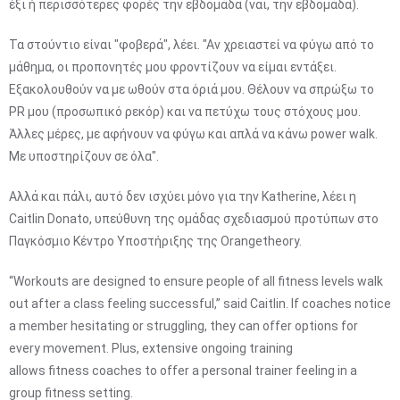
έξι ή περισσότερες φορές την εβδομάδα (ναι, την εβδομάδα).
Τα στούντιο είναι "φοβερά", λέει. "Αν χρειαστεί να φύγω από το
μάθημα, οι προπονητές μου φροντίζουν να είμαι εντάξει.
Εξακολουθούν να με ωθούν στα όριά μου. Θέλουν να σπρώξω το
PR μου (προσωπικό ρεκόρ) και να πετύχω τους στόχους μου.
Άλλες μέρες, με αφήνουν να φύγω και απλά να κάνω power walk.
Με υποστηρίζουν σε όλα".
Αλλά και πάλι, αυτό δεν ισχύει μόνο για την Katherine, λέει η
Caitlin Donato, υπεύθυνη της ομάδας σχεδιασμού προτύπων στο
Παγκόσμιο Κέντρο Υποστήριξης της Orangetheory.
“Workouts are designed to ensure people of all fitness levels walk
out after a class feeling successful,” said Caitlin. If coaches notice
a member hesitating or struggling, they can offer options for
every movement. Plus, extensive ongoing training
allows fitness coaches to offer a personal trainer feeling in a
group fitness setting.