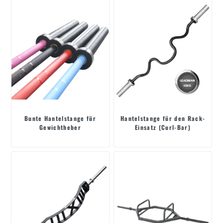
Bunte Hantelstange für
Hantelstange für den Rack-
Gewichtheber
Einsatz (Curl-Bar)