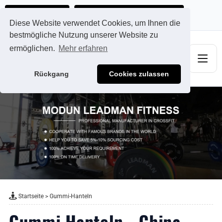
Ads@qdmodun.com
Jetzt individuelles Angebot anfordern
Diese Website verwendet Cookies, um Ihnen die
bestmögliche Nutzung unserer Website zu
ermöglichen.
Mehr erfahren
Rückgang
Cookies zulassen
Startseite
>
Gummi-Hanteln
Gummi Hanteln - China