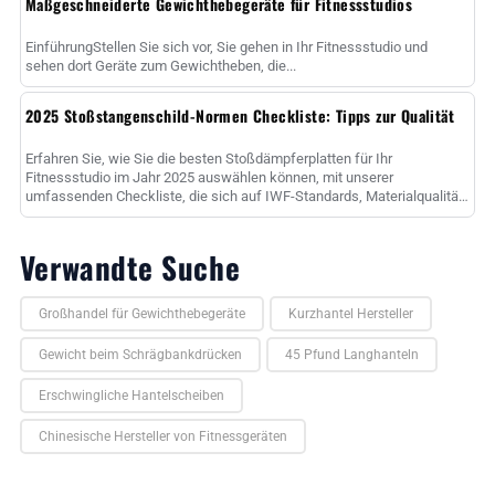
Maßgeschneiderte Gewichthebegeräte für Fitnessstudios
EinführungStellen Sie sich vor, Sie gehen in Ihr Fitnessstudio und
sehen dort Geräte zum Gewichtheben, die...
2025 Stoßstangenschild-Normen Checkliste: Tipps zur Qualität
Erfahren Sie, wie Sie die besten Stoßdämpferplatten für Ihr
Fitnessstudio im Jahr 2025 auswählen können, mit unserer
umfassenden Checkliste, die sich auf IWF-Standards, Materialqualität,
Bounce-Werte und ......
Verwandte Suche
Großhandel für Gewichthebegeräte
Kurzhantel Hersteller
Gewicht beim Schrägbankdrücken
45 Pfund Langhanteln
Erschwingliche Hantelscheiben
Chinesische Hersteller von Fitnessgeräten