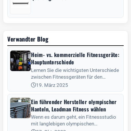
Verwandter Blog
Heim- vs. kommerzielle Fitnessgeräte:
Hauptunterschiede
Lernen Sie die wichtigsten Unterschiede
zwischen Fitnessgeräten für den
Heimgebrauch und kommerziellen
19. März 2025
Fitnessgeräten kennen, um
herauszufinden, was am besten zu Ihrer
Ein führender Hersteller olympischer
Fitness passt - wählen Sie mit Bedacht!
Hanteln, Leadman Fitness wählen
Wenn es darum geht, ein Fitnessstudio
mit langlebigen olympischen
Langhanteln auszustatten, ist Leadman