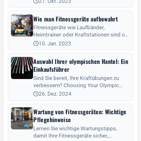
27. Okt. 2023
Fitness ein Name, der in der
Fitnessgerätebranche herausragt. Als
Wie man Fitnessgeräte aufbewahrt
führender Anbieter für Oly
Fitnessgeräte wie Laufbänder,
Heimtrainer oder Kraftstationen sind oft
kostspielige Anschaffungen. Eine
10. Jan. 2023
fachgerechte Lagerung hilft dabei, den
Wert dieser Investition langfristig zu
Auswahl Ihrer olympischen Hantel: Ein
erhalten.
Einkaufsführer
Sind Sie bereit, Ihre Kraftübungen zu
verbessern? Choosing Your Olympic
Barbell: A Buyer's Guide hilft Ihnen, die
26. Dez. 2024
beste Langhantel für Ihre Kraftziele zu
finden.
Wartung von Fitnessgeräten: Wichtige
Pflegehinweise
Lernen Sie wichtige Wartungstipps,
damit Ihre Fitnessgeräte sicher,