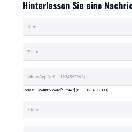
Hinterlassen Sie eine Nachri
Format: +[country code][number] (z. B. +1234567890)