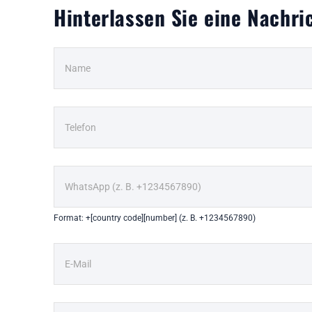
Hinterlassen Sie eine Nachri
Format: +[country code][number] (z. B. +1234567890)