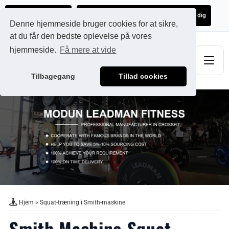
Ads@qdmodun.com
Få et uforpligtende tilbud skræddersyet til dig
Denne hjemmeside bruger cookies for at sikre,
at du får den bedste oplevelse på vores
hjemmeside.
Få mere at vide
Tilbagegang
Tillad cookies
Hjem
>
Squat-træning i Smith-maskine
Smith Machine Squat