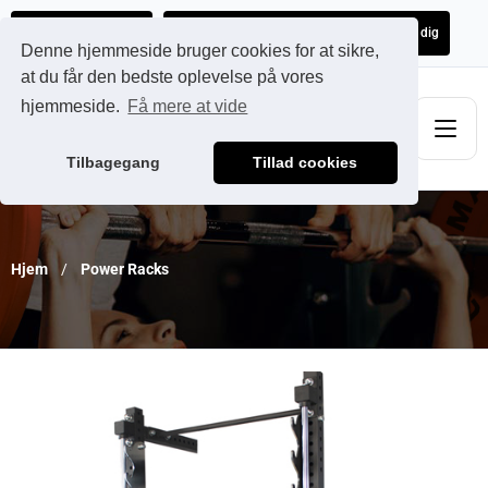
Ads@qdmodun.com
Få et uforpligtende tilbud skræddersyet til dig
Denne hjemmeside bruger cookies for at sikre,
at du får den bedste oplevelse på vores
hjemmeside.
Få mere at vide
Tilbagegang
Tillad cookies
Hjem
Power Racks