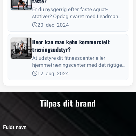
faste?
Er du nysgerrig efter faste squat-
stativer? Opdag svaret med Leadman
Fitness, og find den perfekte løsning til
20. dec. 2024
dit fitnesscenter.
Hvor kan man købe kommercielt
træningsudstyr?
At udstyre dit fitnesscenter eller
hjemmetræningscenter med det rigtige
udstyr er afgørende for at få succes.
12. aug. 2024
Tilpas dit brand
Fuldt navn