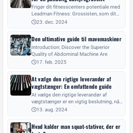
Frigør dit fitnesscenters potentiale med
Leadman Fitness: Grossisten, som dit
fitnesscenter ikke har råd til at gå glip af.
23. dec. 2024
Prisbilligt, højtydende udstyr til ethvert
fitnesscenter.
Den ultimative guide til mavemaskiner
Introduction: Discover the Superior
Quality of Abdominal Machine Are
17. feb. 2025
At vælge den rigtige leverandør af
vægtstænger: En omfattende guide
At vælge den rigtige leverandør af
vægtstænger er en vigtig beslutning, når
du skal udstyre et fitnesscenter.
13. aug. 2024
Hvad kalder man squat-stativer, der er