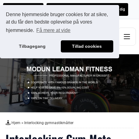
Ads@qdmodun.com
Få et uforpligtende tilbud skræddersyet til dig
Denne hjemmeside bruger cookies for at sikre,
at du får den bedste oplevelse på vores
hjemmeside.
Få mere at vide
Tilbagegang
Tillad cookies
Hjem
>
Interlocking gymnastikmåtter
Interlocking Gym Mats -