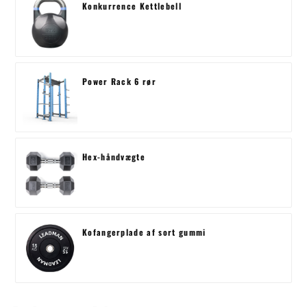
Konkurrence Kettlebell
Power Rack 6 rør
Hex-håndvægte
Kofangerplade af sort gummi