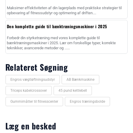
Maksimer effektiviteten af din lagerplads med praktiske strategier til
opbevaring af fitnessudstyr og optimering af driften....
Den komplette guide til bænktræningsmaskiner i 2025
Forbedr din styrketræning med vores komplette guide til
bænktræningsmaskiner i 2025. Lær om forskellige typer, korrekte
teknikker, avancerede metoder og ......
Relateret Søgning
Engros vægtløftningsudstyr
AB Bænkmaskine
Triceps kabelcrossover
45 pund kettlebell
Gummimåtter til fitnesscenter
Engros træningsbolde
Læg en besked