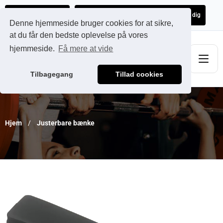
Ads@qdmodun.com
Få et uforpligtende tilbud skræddersyet til dig
Denne hjemmeside bruger cookies for at sikre,
at du får den bedste oplevelse på vores
hjemmeside.
Få mere at vide
Tilbagegang
Tillad cookies
Hjem
Justerbare bænke