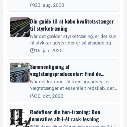
the importance of using a power rack
23. aug. 2023
correctly. The power rack is the
cornerstone of m
Din guide til at købe kvalitetsstænger
til styrketræning
Når det gælder styrketræning, er der kun
få stykker udstyr, der er så alsidige og
16. jan. 2025
Sammenligning af
vægtstangsproducenter: Find de
bedste i branchen
Når det kommer til træningsudstyr, er
vægtstænger et essentielt redskab, der
kan have stor betydning for din træning.
30. okt. 2023
Valget af den rette vægtstang kræver en
evaluering af variou
Redefiner din ben-træning: Den
innovative alt-i-ét rack-løsning