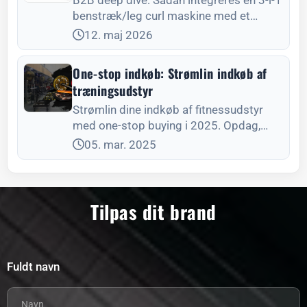
B2B deep dive: Sådan integreres en 3-i-1
benstræk/leg curl maskine med et
multifunktionelt rack. Maksimer pladsen,
12. maj 2026
øg dit ROI og optimer træningsflowet.
One-stop indkøb: Strømlin indkøb af
træningsudstyr
Strømlin dine indkøb af fitnessudstyr
med one-stop buying i 2025. Opdag,
hvordan det reducerer omkostningerne,
05. mar. 2025
øger effektiviteten og forbedrer
konkurrenceevnen.
Tilpas dit brand
Fuldt navn